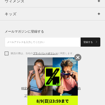
ウィメンズ
トップス
ウィメンズ
キッズ
トップス
ボトムス
キッズ
トップス
ボトムス
シューズ
シューズ
メールマガジンに登録する
ボトムス
シューズ
アクセサリー
アクセサリー
登録する
シューズ
アクセサリー
購読の際は、当社の
プライバシーポリシー
に同意します。
アクセサリー
スポーツブラ
レギンス＆タイツ
特定商取引法に基づく通販の表記
会員規約
プライバシーポリシー