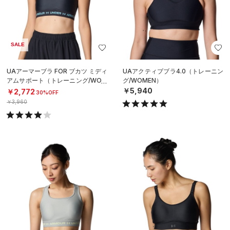
SALE
UAアーマーブラ FOR ブカツ ミディ
UAアクティブブラ4.0（トレーニン
アムサポート（トレーニング/WOM
グ/WOMEN）
EN）
￥5,940
￥2,772
30%OFF
￥3,960