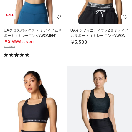
SALE
UAクロスバックブラ ミディアムサ
UAインフィニティブラ2.0 ミディア
ポート（トレーニング/WOMEN）
ムサポート（トレーニング/WOME
N）
￥3,696
￥5,500
30%OFF
￥5,280