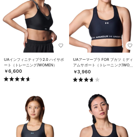
UAインフィニティブラ2.0 ハイサポ
UAアーマーブラ FOR ブカツ ミディ
ート（トレーニング/WOMEN）
アムサポート（トレーニング/WOM
EN）
￥6,600
￥3,960