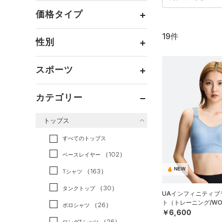
価格タイプ
19件
通常価格
（10）
性別
セール
（9）
メンズ
（1）
スポーツ
ウィメンズ
（12）
ベースボール
（0）
ボーイズ
（5）
カテゴリー
バスケットボール
（0）
ガールズ
（1）
トップス
ゴルフ
（0）
ユニセックス
（0）
トレーニング
すべてのトップス
（18）
ランニング
（0）
（102）
ベースレイヤー
スポーツスタイル
（1）
NEW
（163）
Tシャツ
アメリカンフットボール
（30）
タンクトップ
UAインフィニティブラ
（0）
ト（トレーニング/WO
（26）
ポロシャツ
サッカー
（0）
￥6,600
（26）