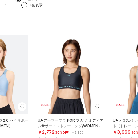
1色表示
SALE
SALE
2.0 ハイサポー
UAアーマーブラ FOR ブカツ ミディア
UAクロスバッ
MEN）
ムサポート（トレーニング/WOMEN）
ト（トレーニン
￥2,772
￥3,696
30%OFF
￥3,960
30%