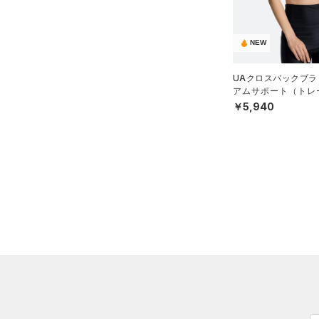
（0）
XL(A-C)
Charged Cotton(チャージド
XL(D-DD)
コットン)
（0）
NEW
Rival Fleece(ライバルフリー
UAクロスバックブラ
ス)
（0）
アムサポート（トレー
N）
Armour Fleece(アーマーフリ
￥5,940
ース)
（0）