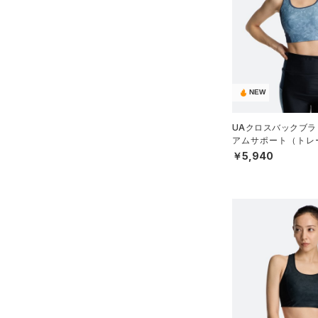
在庫あり
CHARGED(チャージド)
（0）
限定
36A
（4）
タオル
MICRO G(マイクロＧ)
（0）
32B
（0）
直営限定
ボール
（0）
コレクション
TRIBASE(トライベース)
34B
公式サイト限定
（0）
（0）
（0）
イヤホン＆ヘッドホン
36B
プロジェクトロック
（0）
在庫残りわずか
（0）
RUSH(ラッシュ)
（0）
（1）
NEW
ウォーターボトル
38B
ステフィン・カリー
（0）
ISO-CHILL(アイソチル)
（0）
（4）
その他
32C
UAクロスバックブラ
アジア限定
（0）
Tech(テック)
（0）
アムサポート（トレー
34C
N）
￥5,940
COLDGEAR ARMOUR(コール
36C
ドギアアーマー)
（0）
38C
HEATGEAR ARMOUR(ヒート
S(A-C)
ギアアーマー)
（0）
S(D-DD)
STORM(ストーム)
（0）
M(A-C)
COLDGEAR INFRARED(コー
M(D-DD)
ルドギアインフラレッド)
（0）
L(A-C)
AUXETIC(オーゼティック)
L(D-DD)