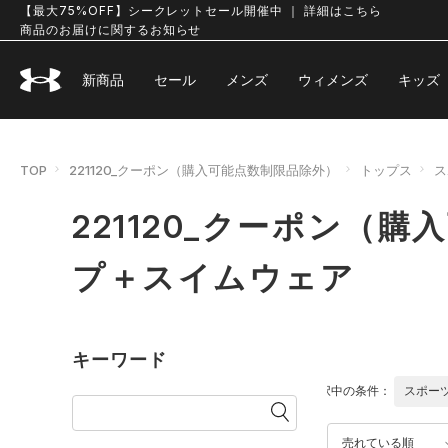
【最大75%OFF】シークレットセール開催中 ｜ 詳細はこちら
商品のお届けに関するお知らせ
新商品
セール
メンズ
ウィメンズ
キッズ
TOP
221120_クーポン（購入可能点数制限品除外）
トップス
ス
221120_クーポン
プ＋スイムウェア
キーワード
選択中の条件：
スポー
売れている順