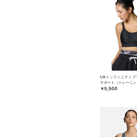
（70）
パンツ(ロングパンツ)
（9）
YS(130cm)
カラー
（2）
スパイク
（9）
スウェット＆フリース
YM(140cm)
（11）
サックパック
スポーツスタイルシューズ
（31）
アンダーウェア
YL(150cm)
（13）
（9）
ウェストバッグ
（0）
ブラック
スカート
ホワイト
ブラウン
グリーン
YXL(160cm)
（14）
サンダル
（16）
ダッフルバッグ
（7）
XS
スイムウェア
（34）
キャップ＆ビーニー
S
ブルー
パープル
レッド
イエロー
（4）
ベルト
M
（24）
グローブ・手袋
L
オレンジ
その他
UAインフィニティブラ
（4）
アイウェア
XL
サポート（トレーニング
リストバンド＆ヘッドバンド
2XL
￥5,500
価格
（7）
4
（0）
スポーツマスク
5
テクノロジー
～
（35）
円
円
ソックス
6
FLOW(フロー)
（0）
在庫
32A
（0）
ネックウォーマー
HOVR(ホバー)
（0）
34A
（6）
スリーブ