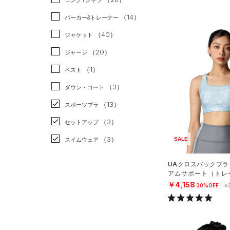
ロングTシャツ
リカバリー
（0）
（14）
パーカー&トレーナー
その他
（0）
（40）
ジャケット
（20）
ジャージ
（1）
ベスト
（3）
ダウン・コート
（13）
スポーツブラ
（3）
セットアップ
（3）
SALE
スイムウェア
ボトムス
UAクロスバックブラ
アムサポート（トレー
アクセサリー
すべてのボトムス
N）
￥4,158
30%OFF
￥
シューズ
すべてのアクセサリー
（46）
レギンス&タイツ
すべてのシューズ
（32）
バックパック
（115）
ショートパンツ
サイズ
（78）
スポーツシューズ
ショルダー＆トートバッグ