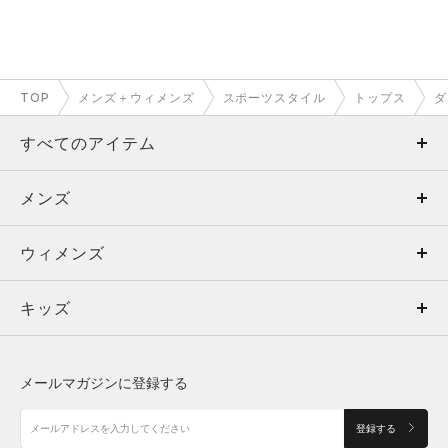
TOP
メンズ＋ウィメンズ
スポーツスタイル
トップス
ダ
すべてのアイテム
メンズ
メンズ
ウィメンズ
トップス
ウィメンズ
キッズ
トップス
ボトムス
キッズ
トップス
ボトムス
シューズ
シューズ
メールマガジンに登録する
ボトムス
シューズ
アクセサリー
アクセサリー
登録する