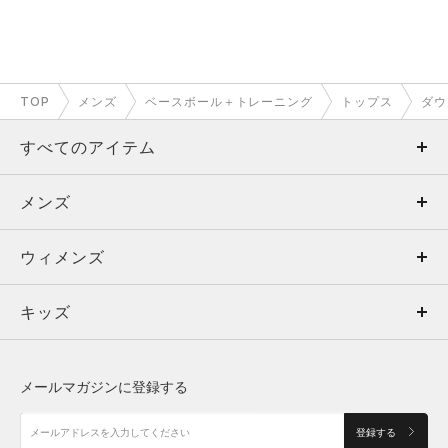
TOP
メンズ
ベースボール＋トレーニング
トップス
ダウ
すべてのアイテム
メンズ
メンズ
ウィメンズ
トップス
ウィメンズ
キッズ
トップス
ボトムス
キッズ
トップス
ボトムス
シューズ
シューズ
メールマガジンに登録する
ボトムス
シューズ
アクセサリー
アクセサリー
登録する