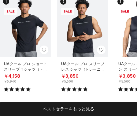
1
2
3
SALE
SALE
SALE
UAクール プロ ショート
UAクール プロ スリーブ
UAクール
スリーブ Tシャツ（トレ
レス シャツ（トレーニン
ン スリー
ーニング/MEN）
グ/MEN）
（トレーニ
￥4,158
￥3,850
￥3,850
￥5,940
￥5,500
￥5,500
ベストセラーをもっと見る