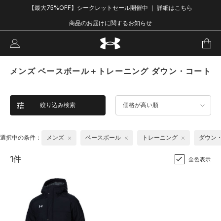
【最大75%OFF】シークレットセール開催中 ｜ 詳細はこちら
商品のお届けに関するお知らせ
メンズ ベースボール＋トレーニング ダウン・コート
絞り込み検索
価格が高い順
選択中の条件：
メンズ
ベースボール
トレーニング
ダウン
1件
全色表示