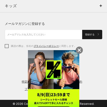
キッズ
トップス
ボトムス
キッズ
トップス
ボトムス
シューズ
シューズ
メールマガジンに登録する
ボトムス
シューズ
アクセサリー
アクセサリー
登録する
シューズ
アクセサリー
購読の際は、当社の
プライバシーポリシー
に同意します。
アクセサリー
スポーツブラ
レギンス＆タイツ
特定商取引法に基づく通販の表記
会員規約
プライバシーポリシー
© 2026 Copyright DOME Corporation. All Rights Reserved.