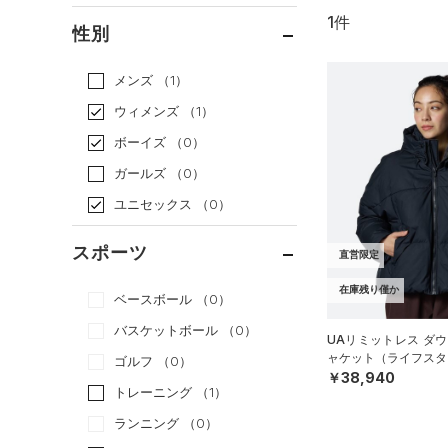
1件
通常価格
（1）
性別
セール
（0）
メンズ
（1）
ウィメンズ
（1）
ボーイズ
（0）
ガールズ
（0）
ユニセックス
（0）
スポーツ
直営限定
在庫残り僅か
ベースボール
（0）
バスケットボール
（0）
UAリミットレス ダウ
ャケット（ライフスタイ
ゴルフ
（0）
￥38,940
トレーニング
（1）
ランニング
（0）