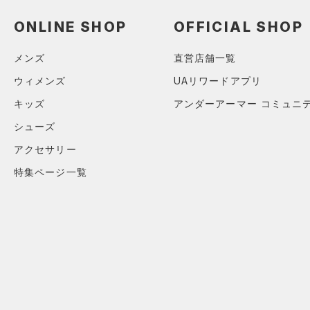
（0）
ロングTシャツ
ONLINE SHOP
OFFICIAL SHOP
（0）
パーカー&トレーナー
（2）
ジャケット
メンズ
直営店舗一覧
（0）
ジャージ
ウィメンズ
UAリワードアプリ
（0）
ベスト
キッズ
アンダーアーマー コミュニ
（1）
ダウン・コート
シューズ
（0）
スポーツブラ
アクセサリー
（0）
セットアップ
特集ページ一覧
（0）
スイムウェア
ボトムス
アクセサリー
すべてのボトムス
シューズ
すべてのアクセサリー
（0）
レギンス&タイツ
すべてのシューズ
（3）
バックパック
（1）
ショートパンツ
サイズ
（0）
スポーツシューズ
ショルダー＆トートバッグ