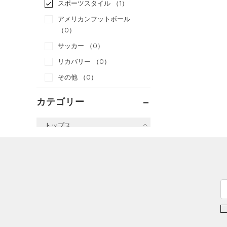
スポーツスタイル
（1）
アメリカンフットボール
（0）
サッカー
（0）
リカバリー
（0）
その他
（0）
カテゴリー
トップス
すべてのトップス
（0）
ベースレイヤー
（2）
Tシャツ
（0）
タンクトップ
（0）
ポロシャツ