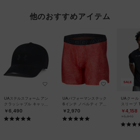
他のおすすめアイテム
SALE
UAステルスフォーム アン
UAパフォーマンステック
UAクール
クラッシャブル キャップ
6インチ ノベルティ アン
スリーブ 
（ライフスタイル/UNISE
ダーウェア（トレーニン
ーニング/
￥6,490
￥2,970
￥4,158
X）
グ/MEN）
￥5,940