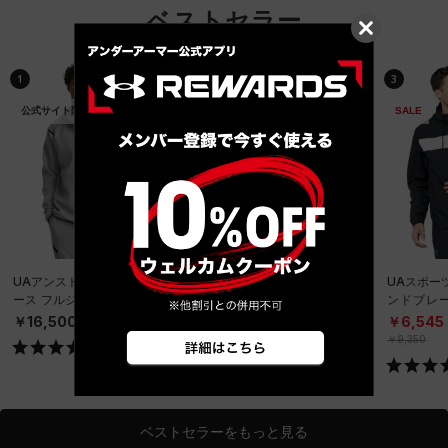
ベストセラー
1
2
3
公式サイト限定
SALE
SALE
UAアンストッパブル フリ
UAチャレンジャー トラッ
UAスポー
ース フルジップ フーディ
クジャケット（サッカー/
ンドブレ
ー（トレーニング/MEN）
MEN）
ニング/ME
￥16,500
￥4,235
￥6,545
￥6,050
￥9,350
ベストセラーをもっと見る