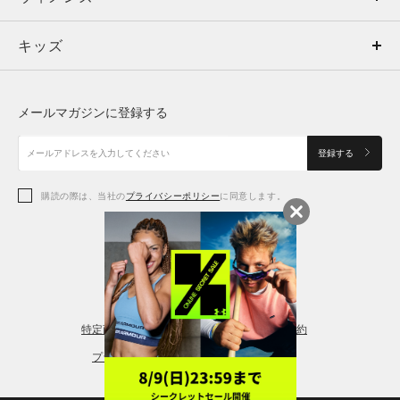
キッズ
トップス
ボトムス
キッズ
トップス
ボトムス
シューズ
シューズ
メールマガジンに登録する
ボトムス
シューズ
アクセサリー
アクセサリー
登録する
シューズ
アクセサリー
購読の際は、当社の
プライバシーポリシー
に同意します。
アクセサリー
スポーツブラ
レギンス＆タイツ
特定商取引法に基づく通販の表記
会員規約
プライバシーポリシー