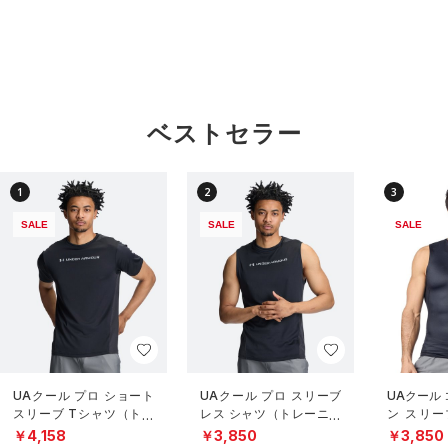
ベストセラー
1
2
3
SALE
SALE
SALE
UAクール プロ ショート
UAクール プロ スリーブ
UAクール
スリーブ Tシャツ（トレ
レス シャツ（トレーニン
ン スリー
ーニング/MEN）
グ/MEN）
（トレーニ
￥4,158
￥3,850
￥3,850