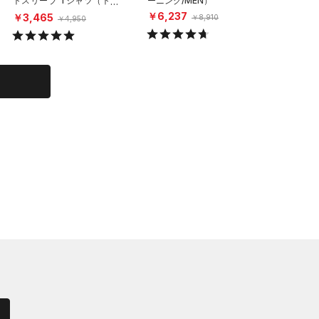
トスリーブ Tシャツ（トレ
ーニング/MEN）
ハイサポ
ーニング/MEN）
グ/WOM
￥6,237
￥3,465
￥6,60
￥8,910
￥4,950