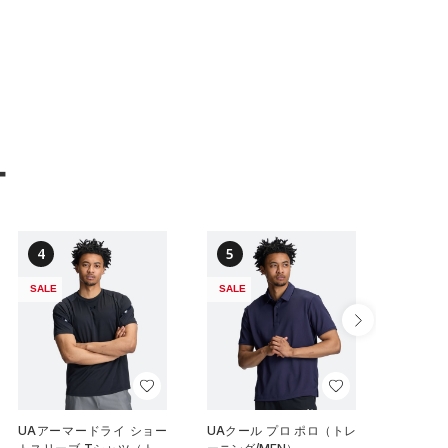
ー
4
5
6
SALE
SALE
NEW
UAアーマードライ ショー
UAクール プロ ポロ（トレ
UAイン