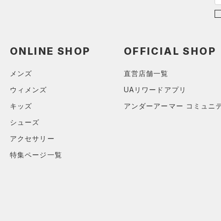
3XL
ブルー
パープル
レッド
イエロー
（0）
ベルト
（4）
グローブ・手袋
オレンジ
その他
（3）
アイウェア
ONLINE SHOP
OFFICIAL SHOP
リストバンド＆ヘッドバンド
価格
メンズ
直営店舗一覧
（5）
ウィメンズ
UAリワードアプリ
（0）
スポーツマスク
テクノロジー
キッズ
アンダーアーマー コミュニ
～
（20）
円
円
ソックス
FLOW(フロー)
（0）
シューズ
在庫
（0）
ネックウォーマー
HOVR(ホバー)
（0）
アクセサリー
（1）
スリーブ
在庫あり
CHARGED(チャージド)
（0）
限定
特集ページ一覧
（3）
タオル
MICRO G(マイクロＧ)
（0）
（0）
直営限定
ボール
（0）
コレクション
TRIBASE(トライベース)
公式サイト限定
（0）
（0）
（0）
イヤホン＆ヘッドホン
プロジェクトロック
（0）
在庫残りわずか
（0）
RUSH(ラッシュ)
（0）
（1）
ウォーターボトル
ステフィン・カリー
（0）