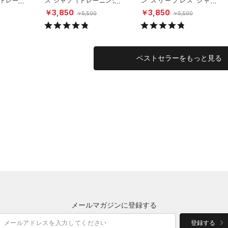
（トレーニ
ス シャツ（トレーニング/
ン スリーブレス シャツ
MEN）
（トレーニング/MEN）
￥3,850
￥3,850
￥5,500
￥5,500
ベストセラーをもっと見る
メールマガジンに登録する
登録する