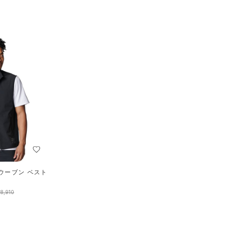
ウーブン ベスト
）
8,910