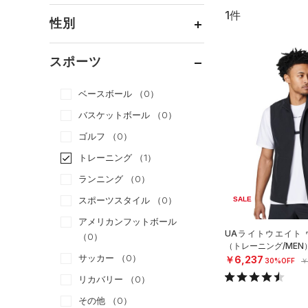
1件
通常価格
（0）
性別
セール
（1）
メンズ
（1）
スポーツ
ウィメンズ
（0）
ベースボール
（0）
ボーイズ
（0）
バスケットボール
（0）
ガールズ
（0）
ゴルフ
（0）
ユニセックス
（0）
トレーニング
（1）
ランニング
（0）
スポーツスタイル
（0）
SALE
アメリカンフットボール
UAライトウエイト 
（0）
（トレーニング/MEN
サッカー
（0）
￥6,237
30%OFF
￥
リカバリー
（0）
その他
（0）