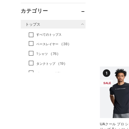
カテゴリー
トップス
すべてのトップス
（38）
ベースレイヤー
（76）
Tシャツ
（19）
タンクトップ
1
（4）
ポロシャツ
（10）
ロングTシャツ
SALE
（9）
パーカー&トレーナー
（15）
ジャケット
（7）
ジャージ
（1）
ベスト
UAクール プロ 