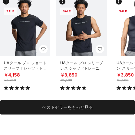
1
2
3
SALE
SALE
SALE
UAクール プロ ショート
UAクール プロ スリーブ
UAクール
スリーブ Tシャツ（トレ
レス シャツ（トレーニン
ン スリー
ーニング/MEN）
グ/MEN）
（トレーニ
￥4,158
￥3,850
￥3,850
￥5,940
￥5,500
￥5,500
ベストセラーをもっと見る