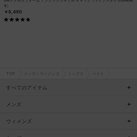
UAステルスフォーム アンクラッシャブル キャップ（ライフスタイル/UNISE
X）
￥6,490
TOP
メンズ＋ウィメンズ
トップス
ベスト
すべてのアイテム
メンズ
メンズ
ウィメンズ
トップス
ウィメンズ