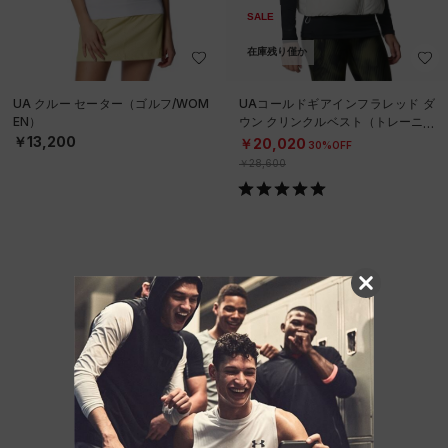
SALE
在庫残り僅か
UA クルー セーター（ゴルフ/WOM
UAコールドギアインフラレッド ダ
EN）
ウン クリンクルベスト（トレーニン
グ/WOMEN）
￥13,200
￥20,020
30%OFF
￥28,600
他のおすすめアイテム