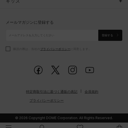
キッズ
トップス
ボトムス
キッズ
トップス
ボトムス
シューズ
シューズ
メールマガジンに登録する
ボトムス
シューズ
アクセサリー
アクセサリー
登録する
シューズ
アクセサリー
購読の際は、当社の
プライバシーポリシー
に同意します。
アクセサリー
スポーツブラ
レギンス＆タイツ
特定商取引法に基づく通販の表記
会員規約
プライバシーポリシー
© 2026 Copyright DOME Corporation. All Rights Reserved.