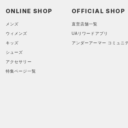
アクセサリー
すべてのボトムス
ONLINE SHOP
OFFICIAL SHOP
シューズ
すべてのアクセサリー
（22）
レギンス&タイツ
すべてのシューズ
（23）
バックパック
（23）
ショートパンツ
サイズ
メンズ
直営店舗一覧
（50）
スポーツシューズ
ショルダー＆トートバッグ
（23）
パンツ(ロングパンツ)
ウィメンズ
UAリワードアプリ
（9）
カテゴリーを選択してください。
カラー
（2）
スパイク
（2）
スウェット＆フリース
キッズ
アンダーアーマー コミュニ
（6）
サックパック
スポーツスタイルシューズ
（2）
シューズ
アンダーウェア
（20）
（7）
ウェストバッグ
（0）
アクセサリー
ブラック
スカート
ホワイト
ブラウン
グリーン
（4）
サンダル
（11）
ダッフルバッグ
特集ページ一覧
（1）
スイムウェア
（13）
キャップ＆ビーニー
ブルー
パープル
レッド
イエロー
（0）
ベルト
（6）
グローブ・手袋
オレンジ
その他
（1）
アイウェア
リストバンド＆ヘッドバンド
価格
（2）