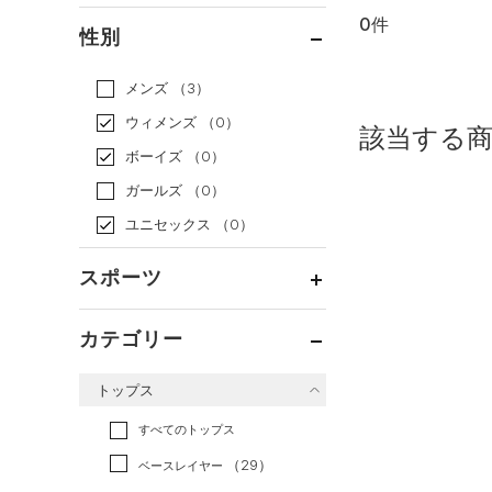
0件
通常価格
（0）
性別
セール
（0）
メンズ
（3）
ウィメンズ
（0）
該当する
ボーイズ
（0）
ガールズ
（0）
ユニセックス
（0）
スポーツ
ベースボール
（0）
カテゴリー
バスケットボール
（0）
トップス
ゴルフ
（0）
トレーニング
すべてのトップス
（0）
ランニング
（0）
（29）
ベースレイヤー