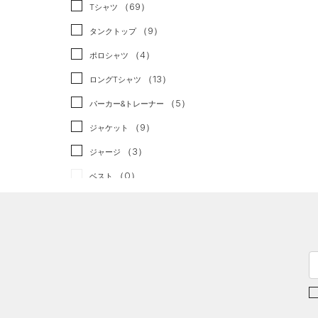
スポーツスタイル
（0）
（69）
Tシャツ
アメリカンフットボール
（9）
タンクトップ
（0）
（4）
ポロシャツ
サッカー
（0）
（13）
ロングTシャツ
リカバリー
（0）
（5）
パーカー&トレーナー
その他
（0）
（9）
ジャケット
（3）
ジャージ
（0）
ベスト
（2）
ダウン・コート
（11）
スポーツブラ
（1）
セットアップ
（1）
スイムウェア
ボトムス