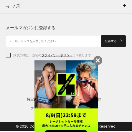
キッズ
トップス
ボトムス
キッズ
トップス
ボトムス
シューズ
シューズ
メールマガジンに登録する
ボトムス
シューズ
アクセサリー
アクセサリー
登録する
シューズ
アクセサリー
購読の際は、当社の
プライバシーポリシー
に同意します。
アクセサリー
スポーツブラ
レギンス＆タイツ
特定商取引法に基づく通販の表記
会員規約
プライバシーポリシー
© 2026 Copyright DOME Corporation. All Rights Reserved.