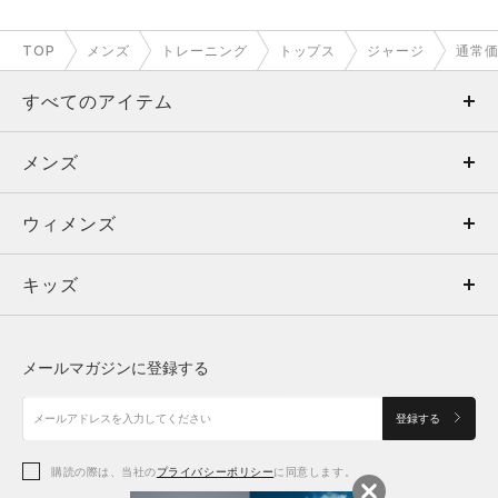
TOP
メンズ
トレーニング
トップス
ジャージ
通常
すべてのアイテム
メンズ
メンズ
ウィメンズ
トップス
ウィメンズ
キッズ
トップス
ボトムス
キッズ
トップス
ボトムス
シューズ
シューズ
メールマガジンに登録する
ボトムス
シューズ
アクセサリー
アクセサリー
登録する
シューズ
アクセサリー
購読の際は、当社の
プライバシーポリシー
に同意します。