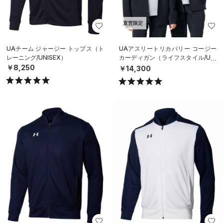
直営限定
UAチーム ジャージー トップス（ト
UAアスリートリカバリー コージー
レーニング/UNISEX）
カーディガン（ライフスタイル/UNI
SEX）
￥8,250
￥14,300