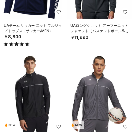
UAチーム サッカー 二ット フルジッ
UAロングショット アーマーニット
プ トップス（サッカー/MEN）
ジャケット（バスケットボール/ME
N）
￥8,800
￥11,990
NEW
NEW