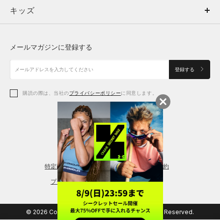
キッズ
トップス
ボトムス
キッズ
トップス
ボトムス
シューズ
シューズ
メールマガジンに登録する
ボトムス
シューズ
アクセサリー
アクセサリー
登録する
シューズ
アクセサリー
購読の際は、当社の
プライバシーポリシー
に同意します。
アクセサリー
スポーツブラ
レギンス＆タイツ
特定商取引法に基づく通販の表記
会員規約
プライバシーポリシー
© 2026 Copyright DOME Corporation. All Rights Reserved.