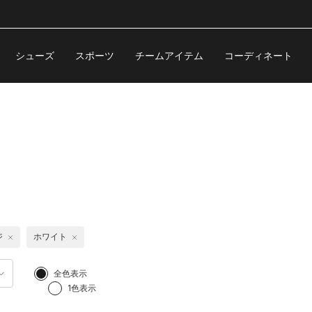
シューズ
スポーツ
チームアイテム
コーディネート
ジ
ホワイト
全色表示
1色表示