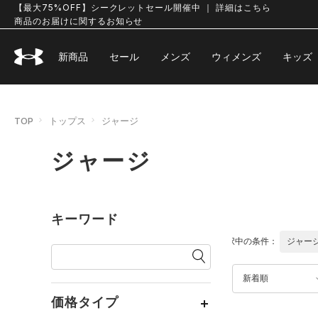
【最大75%OFF】シークレットセール開催中 ｜ 詳細はこちら
商品のお届けに関するお知らせ
新商品
セール
メンズ
ウィメンズ
キッズ
TOP
トップス
ジャージ
ジャージ
キーワード
選択中の条件：
ジャー
新着順
価格タイプ