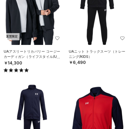
直営限定
UAアスリートリカバリー コージー
UAニット トラックスーツ（トレー
カーディガン（ライフスタイル/UNI
ニング/KIDS）
SEX）
￥6,490
￥14,300