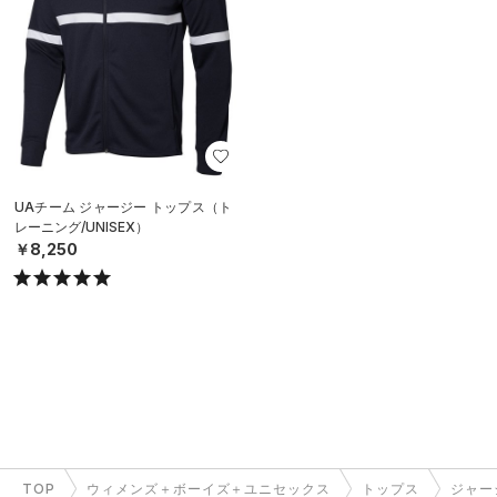
UAチーム ジャージー トップス（ト
レーニング/UNISEX）
￥8,250
TOP
ウィメンズ＋ボーイズ＋ユニセックス
トップス
ジャー