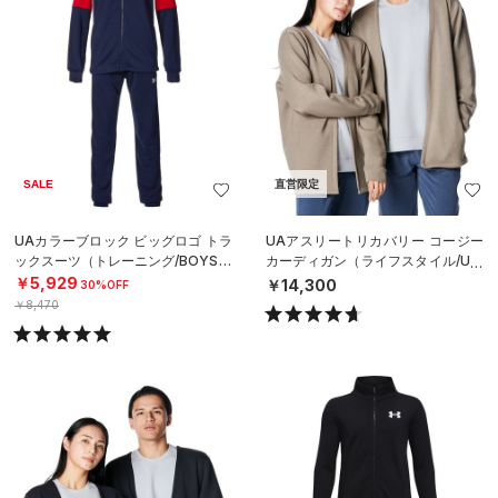
SALE
直営限定
UAカラーブロック ビッグロゴ トラ
UAアスリートリカバリー コージー
ックスーツ（トレーニング/BOYS）
カーディガン（ライフスタイル/UNI
SEX）
￥5,929
￥14,300
30%OFF
￥8,470