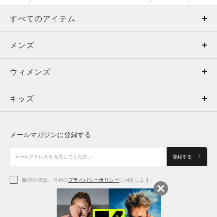
すべてのアイテム
メンズ
メンズ
ウィメンズ
トップス
ウィメンズ
キッズ
トップス
ボトムス
キッズ
トップス
ボトムス
シューズ
シューズ
メールマガジンに登録する
ボトムス
シューズ
アクセサリー
アクセサリー
登録する
シューズ
アクセサリー
購読の際は、当社の
プライバシーポリシー
に同意します。
アクセサリー
スポーツブラ