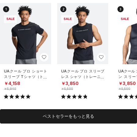
1
2
3
SALE
SALE
SALE
UAクール プロ ショート
UAクール プロ スリーブ
UAクール
スリーブ Tシャツ（トレ
レス シャツ（トレーニン
ン スリー
ーニング/MEN）
グ/MEN）
（トレーニ
￥4,158
￥3,850
￥3,850
￥5,940
￥5,500
￥5,500
ベストセラーをもっと見る