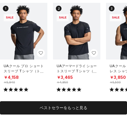
1
2
3
SALE
SALE
SALE
UAクール プロ ショート
UAアーマードライ ショー
UAクール
スリーブ Tシャツ（トレ
トスリーブ Tシャツ（ト
レス シャ
ーニング/MEN）
レーニング/MEN）
グ/MEN）
￥4,158
￥3,465
￥3,850
￥5,940
￥4,950
￥5,500
ベストセラーをもっと見る