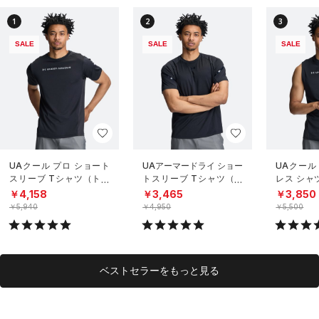
1
2
3
SALE
SALE
SALE
UAクール プロ ショート
UAアーマードライ ショー
UAクール
スリーブ Tシャツ（トレ
トスリーブ Tシャツ（ト
レス シャ
ーニング/MEN）
レーニング/MEN）
グ/MEN）
￥4,158
￥3,465
￥3,850
￥5,940
￥4,950
￥5,500
ベストセラーをもっと見る