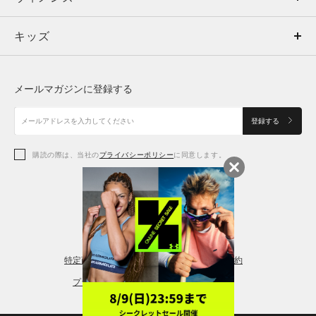
キッズ
トップス
ボトムス
キッズ
トップス
ボトムス
シューズ
シューズ
メールマガジンに登録する
ボトムス
シューズ
アクセサリー
アクセサリー
登録する
シューズ
アクセサリー
購読の際は、当社の
プライバシーポリシー
に同意します。
アクセサリー
スポーツブラ
レギンス＆タイツ
特定商取引法に基づく通販の表記
会員規約
プライバシーポリシー