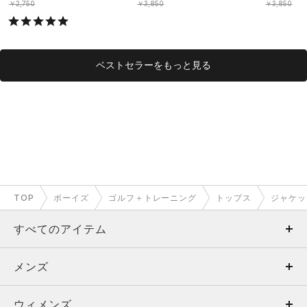
OYS）
OYS）
￥2,750
￥3,850
￥3,850
ベストセラーをもっと見る
TOP
ボーイズ
ゴルフ＋トレーニング
トップス
ジャケッ
すべてのアイテム
メンズ
メンズ
ウィメンズ
トップス
ウィメンズ