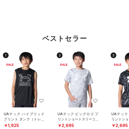
ベストセラー
1
2
3
SALE
SALE
SALE
UAテック ハイブリッド
UAテック ビッグロゴ プ
UAテック
プリント タンク（トレー
リントショートスリーブT
リントショ
ニング/BOYS）
シャツ（トレーニング/B
シャツ（ト
￥1,925
￥2,695
￥2,695