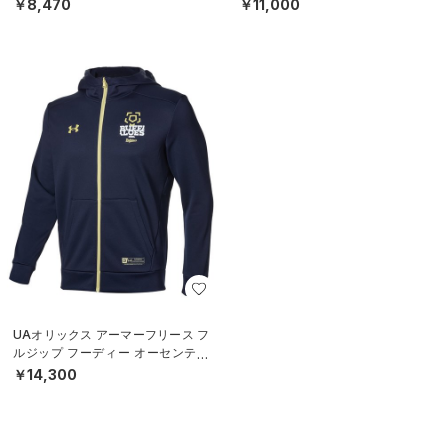
￥8,470
￥11,000
UAオリックス アーマーフリース フ
ルジップ フーディー オーセンティ
ック（ベースボール/MEN）
￥14,300