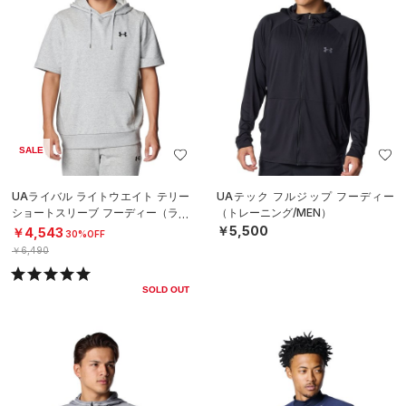
SALE
UAライバル ライトウエイト テリー
UAテック フルジップ フーディー
ショートスリーブ フーディー（ライ
（トレーニング/MEN）
フスタイル/MEN）
￥5,500
￥4,543
30%OFF
￥6,490
SOLD OUT