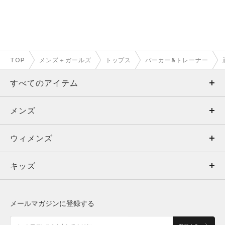
TOP
メンズ＋ガールズ
トップス
パーカー&トレーナー
すべてのアイテム
メンズ
メンズ
ウィメンズ
トップス
ウィメンズ
キッズ
トップス
ボトムス
キッズ
トップス
ボトムス
シューズ
シューズ
メールマガジンに登録する
ボトムス
シューズ
アクセサリー
アクセサリー