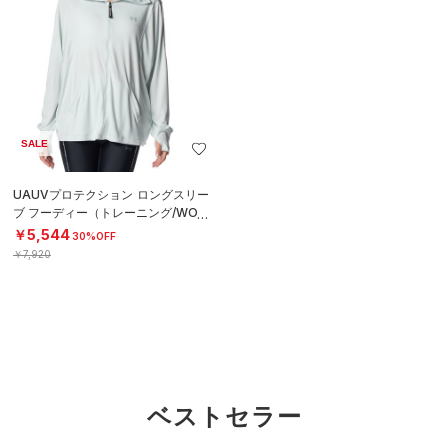
SALE
UAUVプロテクション ロングスリー
ブ フーディー（トレーニング/WOM
EN）
￥5,544
30%OFF
￥7,920
ベストセラー