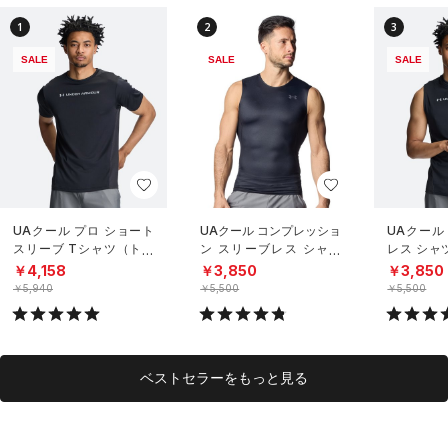
1
2
3
SALE
SALE
SALE
UAクール プロ ショート
UAクール コンプレッショ
UAクール
スリーブ Tシャツ（トレ
ン スリーブレス シャツ
レス シャ
ーニング/MEN）
（トレーニング/MEN）
グ/MEN）
￥4,158
￥3,850
￥3,850
￥5,940
￥5,500
￥5,500
ベストセラーをもっと見る