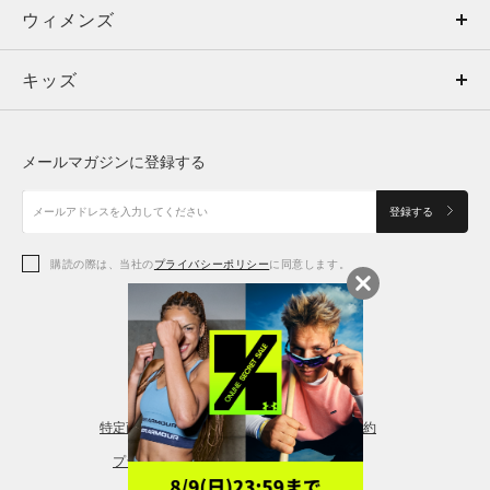
ウィメンズ
トップス
ウィメンズ
キッズ
トップス
ボトムス
キッズ
トップス
ボトムス
シューズ
シューズ
メールマガジンに登録する
ボトムス
シューズ
アクセサリー
アクセサリー
登録する
シューズ
アクセサリー
購読の際は、当社の
プライバシーポリシー
に同意します。
アクセサリー
スポーツブラ
レギンス＆タイツ
特定商取引法に基づく通販の表記
会員規約
プライバシーポリシー