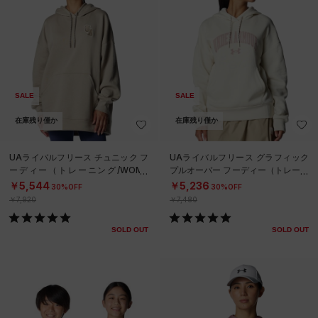
SALE
SALE
在庫残り僅か
在庫残り僅か
UAライバルフリース チュニック フ
UAライバルフリース グラフィック
ーディー（トレーニング/WOME
プルオーバー フーディー（トレーニ
N）
ング/WOMEN）
￥5,544
￥5,236
30%OFF
30%OFF
￥7,920
￥7,480
SOLD OUT
SOLD OUT