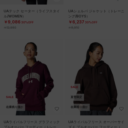
UAテック セーター（ライフスタイ
UAシェルパ ジャケット（トレーニ
ル/WOMEN）
ング/BOYS）
￥9,086
￥6,237
30%OFF
30%OFF
￥12,980
￥8,910
SALE
SALE
直営限定
在庫残り僅か
在庫残り僅か
UAライバルフリース グラフィック
UAライバルフリース オーバーサイ
プルオーバー フーディー（トレーニ
ズド プルオーバー フーディー（ト