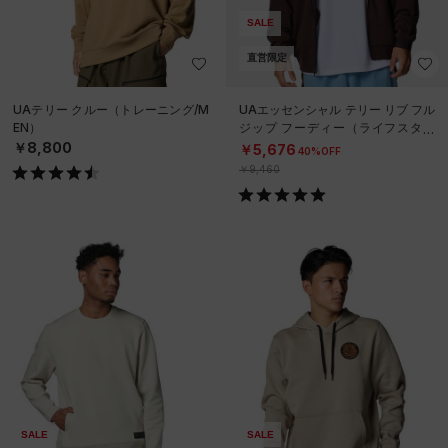
SALE
直営限定
UAテリー クルー（トレーニング/M
UAエッセンシャル テリー リブ フル
EN）
ジップ フーディー（ライフスタイ
ル/MEN）
￥8,800
￥5,676
40%OFF
￥9,460
SALE
SALE