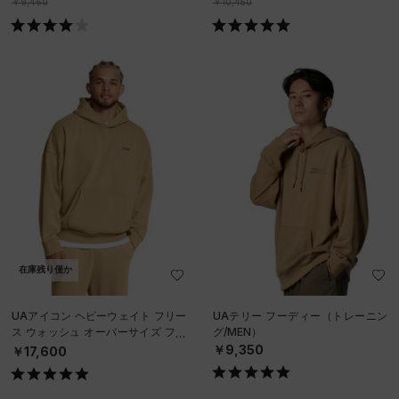
￥9,460
￥10,450
在庫残り僅か
UAアイコン ヘビーウェイト フリー
UAテリー フーディー（トレーニン
ス ウォッシュ オーバーサイズ フー
グ/MEN）
ディー（ライフスタイル/MEN）
￥9,350
￥17,600