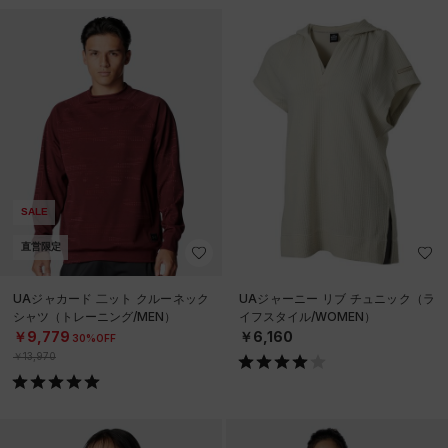
SALE
直営限定
UAジャカード 二ット クルーネック
UAジャーニー リブ チュニック（ラ
シャツ（トレーニング/MEN）
イフスタイル/WOMEN）
￥9,779
￥6,160
30%OFF
￥13,970