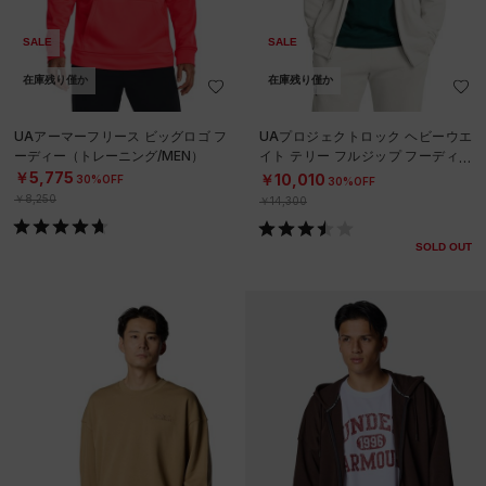
SALE
SALE
在庫残り僅か
在庫残り僅か
UAアーマーフリース ビッグロゴ フ
UAプロジェクトロック ヘビーウエ
ーディー（トレーニング/MEN）
イト テリー フルジップ フーディー
（トレーニング/MEN）
￥5,775
￥10,010
30%OFF
30%OFF
￥8,250
￥14,300
SOLD OUT