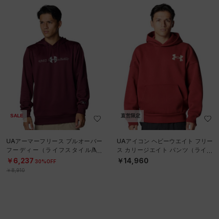
SALE
直営限定
UAアーマーフリース プルオーバー
UAアイコン ヘビーウエイト フリー
フーディー（ライフスタイル/ME
ス カリージエイト パンツ（ライフ
N）
スタイル/MEN）
￥6,237
￥14,960
30%OFF
￥8,910