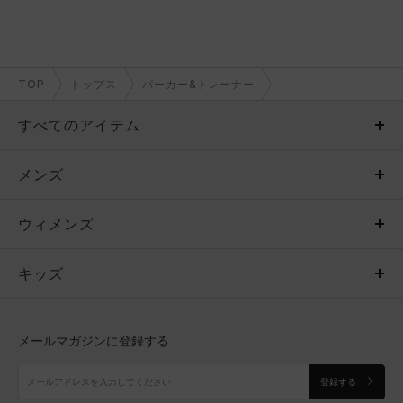
TOP
トップス
パーカー&トレーナー
すべてのアイテム
メンズ
メンズ
ウィメンズ
トップス
ウィメンズ
キッズ
トップス
ボトムス
キッズ
トップス
ボトムス
シューズ
シューズ
メールマガジンに登録する
ボトムス
シューズ
アクセサリー
アクセサリー
登録する