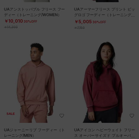
UAアンストッパブル フリース フー
UAアーマーフリース プリント ビッ
ディー（トレーニング/WOMEN）
グロゴ フーディー（トレーニング/K
IDS）
￥10,010
￥5,005
30%OFF
30%OFF
￥14,300
￥7,150
SALE
UAジャーニーリブ フーディー（ト
UAアイコン ヘビーウェイト フリー
レーニング/MEN）
ス オーバーサイズド プルオーバー