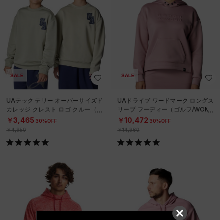
SALE
SALE
UAテック テリー オーバーサイズド
UAドライブ ワードマーク ロングス
カレッジ クレスト ロゴ クルー（ト
リーブ フーディー（ゴルフ/WOME
レーニング/BOYS）
N）
￥3,465
￥10,472
30%OFF
30%OFF
￥4,950
￥14,960