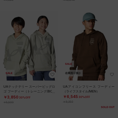
SALE
SALE
在庫残り僅か
UAテックテリー スーパービッグロ
UAアイコンフリース フーディー
ゴ フーディー（トレーニング/BOY
（ライフスタイル/MEN）
S）
￥6,545
￥3,850
30%OFF
30%OFF
￥9,350
￥5,500
SOLD OUT