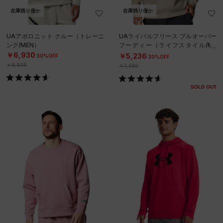
在庫残り僅か
在庫残り僅か
UAアポロニット クルー（トレーニ
UAライバルフリース プルオーバー
ング/MEN）
フーディー（ライフスタイル/ME
N）
￥6,930
￥5,236
30%OFF
30%OFF
￥9,900
￥7,480
SOLD OUT