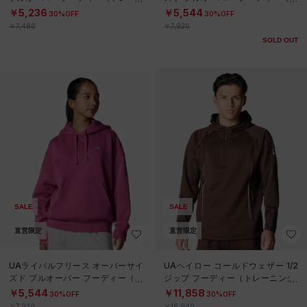
ング/WOMEN）
レーニング/WOMEN）
￥5,236
￥5,544
30%OFF
30%OFF
￥7,480
￥7,920
SOLD OUT
SALE
SALE
直営限定
直営限定
UAライバルフリース オーバーサイ
UAヘイロー コールドウェザー 1/2
ズド プルオーバー フーディー（ト
ジップ フーディー（トレーニング/
レーニング/WOMEN）
MEN）
￥5,544
￥11,858
30%OFF
30%OFF
￥7,920
￥16,940