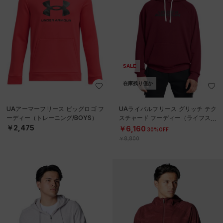
SALE
在庫残り僅か
UAアーマーフリース ビッグロゴ フ
UAライバルフリース グリッチ テク
ーディー（トレーニング/BOYS）
スチャード フーディー（ライフスタ
イル/MEN）
￥2,475
￥6,160
30%OFF
￥8,800