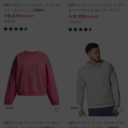
UAアポロニット フルジップ フーデ
UAアイコン ヘビーウェイト テリー
ィー（トレーニング/MEN）
オーバーサイズ オンディスプレー
フーディー（ライフスタイル/ME
￥8,470
￥10,010
30%OFF
30%OFF
N）
￥12,100
￥14,300
SALE
SALE
UAライバルフリース オーバーサイ
UAモチベート 二ット プルオーバー
ズ クルー（トレーニング/GIRLS）
フーディー（トレーニング/MEN）