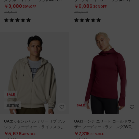
￥3,080
￥9,086
30%OFF
30%OFF
￥4,400
￥12,980
SALE
直営限定
SALE
UAエッセンシャル テリー リブ フル
UAローンチ エリート コールドウェ
ジップ フーディー（ライフスタイ
ザー フーディー（ランニング/WOM
ル/MEN）
EN）
￥5,676
￥7,315
40%OFF
30%OFF