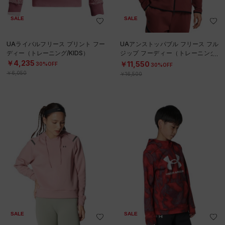
SALE
SALE
UAライバルフリース プリント フー
UAアンストッパブル フリース フル
ディー（トレーニング/KIDS）
ジップ フーディー（トレーニング/
MEN）
￥4,235
￥11,550
30%OFF
30%OFF
￥6,050
￥16,500
SALE
SALE