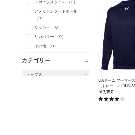
スポーツスタイル
（0）
アメリカンフットボール
（0）
サッカー
（0）
リカバリー
（0）
その他
（0）
カテゴリー
トップス
UAチーム アーマー
すべてのトップス
（トレーニング/UNIS
￥7,150
（10）
ベースレイヤー
（43）
Tシャツ
（6）
タンクトップ
（4）
ポロシャツ