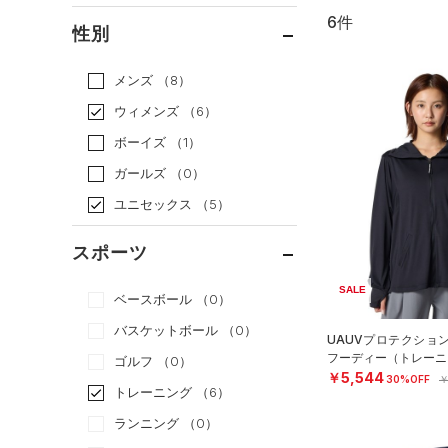
6件
通常価格
（5）
性別
セール
（1）
メンズ
（8）
ウィメンズ
（6）
ボーイズ
（1）
ガールズ
（0）
ユニセックス
（5）
スポーツ
SALE
ベースボール
（0）
バスケットボール
（0）
UAUVプロテクショ
フーディー（トレーニン
ゴルフ
（0）
￥5,544
30%OFF
￥
トレーニング
（6）
ランニング
（0）