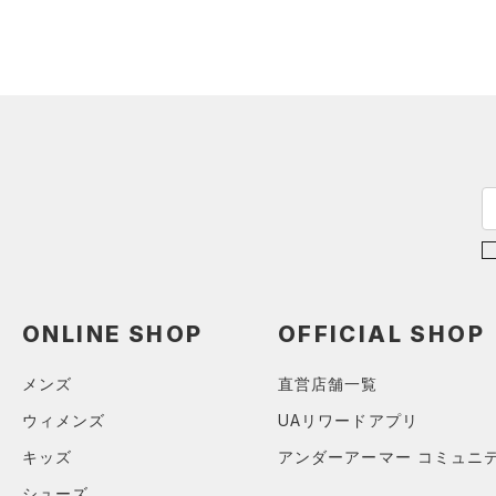
（7）
ロングTシャツ
（6）
パーカー&トレーナー
（11）
ジャケット
（9）
ジャージ
（0）
ベスト
（1）
ダウン・コート
（13）
スポーツブラ
（0）
セットアップ
（0）
スイムウェア
ONLINE SHOP
OFFICIAL SHOP
ボトムス
メンズ
直営店舗一覧
アクセサリー
すべてのボトムス
シューズ
ウィメンズ
UAリワードアプリ
すべてのアクセサリー
（20）
レギンス&タイツ
キッズ
アンダーアーマー コミュニ
すべてのシューズ
（21）
バックパック
（10）
ショートパンツ
サイズ
シューズ
（4）
スポーツシューズ
ショルダー＆トートバッグ