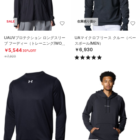
SALE
在庫残り僅か
UAUVプロテクション ロングスリー
UAマイクロフリース クルー（ベー
ブ フーディー（トレーニング/WOM
スボール/MEN）
EN）
￥6,930
￥5,544
30%OFF
￥7,920