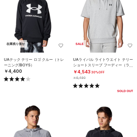
在庫残り僅か
SALE
UAテック テリー ロゴ クルー（トレ
UAライバル ライトウエイト テリー
ーニング/BOYS）
ショートスリーブ フーディー（ライ
フスタイル/MEN）
￥4,400
￥4,543
30%OFF
￥6,490
SOLD OUT