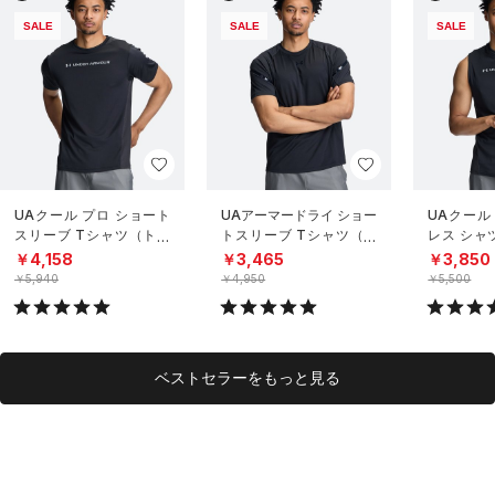
SALE
SALE
SALE
UAクール プロ ショート
UAアーマードライ ショー
UAクール
スリーブ Tシャツ（トレ
トスリーブ Tシャツ（ト
レス シャ
ーニング/MEN）
レーニング/MEN）
グ/MEN）
￥4,158
￥3,465
￥3,850
￥5,940
￥4,950
￥5,500
ベストセラーをもっと見る