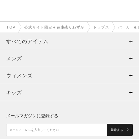
TOP
公式サイト限定＋在庫残りわずか
トップス
パーカー&
すべてのアイテム
メンズ
メンズ
ウィメンズ
トップス
ウィメンズ
キッズ
トップス
ボトムス
キッズ
トップス
ボトムス
シューズ
シューズ
メールマガジンに登録する
ボトムス
シューズ
アクセサリー
アクセサリー
登録する