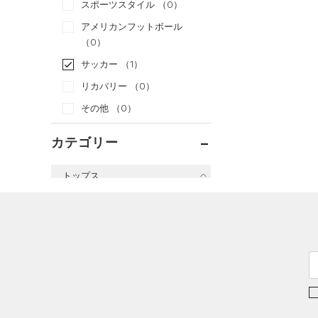
スポーツスタイル
（0）
アメリカンフットボール
（0）
サッカー
（1）
リカバリー
（0）
その他
（0）
カテゴリー
トップス
すべてのトップス
（0）
ベースレイヤー
（5）
Tシャツ
（0）
タンクトップ
（0）
ポロシャツ