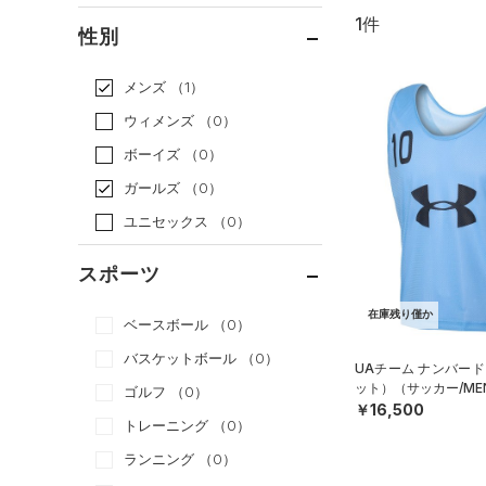
1件
通常価格
（1）
性別
セール
（0）
メンズ
（1）
ウィメンズ
（0）
ボーイズ
（0）
ガールズ
（0）
ユニセックス
（0）
スポーツ
在庫残り僅か
ベースボール
（0）
バスケットボール
（0）
UAチーム ナンバード
ット）（サッカー/ME
ゴルフ
（0）
￥16,500
トレーニング
（0）
ランニング
（0）