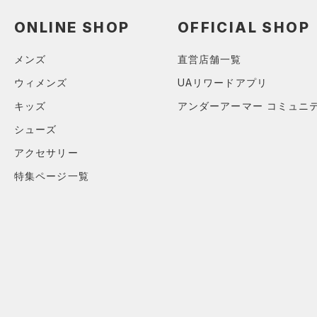
（0）
ロングTシャツ
ONLINE SHOP
OFFICIAL SHOP
（0）
パーカー&トレーナー
（0）
ジャケット
メンズ
直営店舗一覧
（0）
ジャージ
ウィメンズ
UAリワードアプリ
（1）
ベスト
キッズ
アンダーアーマー コミュニ
（0）
ダウン・コート
シューズ
（0）
スポーツブラ
アクセサリー
（0）
セットアップ
特集ページ一覧
（0）
スイムウェア
ボトムス
アクセサリー
すべてのボトムス
シューズ
すべてのアクセサリー
（0）
レギンス&タイツ
すべてのシューズ
（0）
バックパック
（4）
ショートパンツ
サイズ
（0）
スポーツシューズ
ショルダー＆トートバッグ