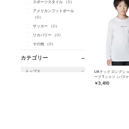
スポーツスタイル
（0）
アメリカンフットボール
（0）
サッカー
（0）
リカバリー
（0）
その他
（0）
カテゴリー
トップス
UAテック ロングシ
ーブ Tシャツ（バスケ
すべてのトップス
S）
￥3,410
（5）
ベースレイヤー
（34）
Tシャツ
（2）
タンクトップ
（0）
ポロシャツ