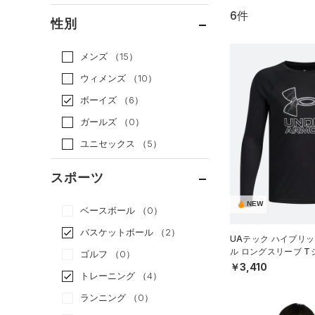
6件
通常価格
（5）
性別
セール
（1）
メンズ
（15）
ウィメンズ
（10）
ボーイズ
（6）
ガールズ
（0）
ユニセックス
（5）
スポーツ
NEW
ベースボール
（0）
バスケットボール
（2）
UAテック ハイブリッ
ル ロングスリーブ 
ゴルフ
（0）
ング/BOYS）
￥3,410
トレーニング
（4）
ランニング
（0）