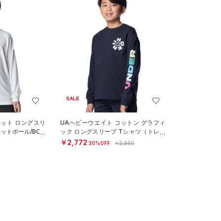
SALE
ョット ロングスリ
UAヘビーウエイト コットン グラフィ
ットボール/BOY
ック ロングスリーブ Tシャツ（トレー
ニング/BOYS）
￥2,772
30%OFF
￥3,960