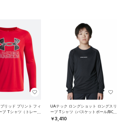
イブリッド プリント フィ
UAテック ロングショット ロングスリ
ーブ Tシャツ（トレーニ
ーブ Tシャツ（バスケットボール/BOY
S）
￥3,410