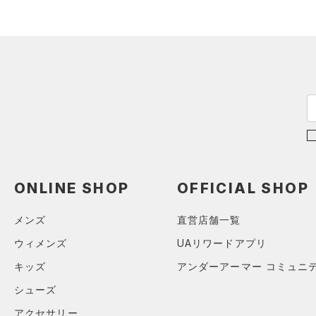
（6）
ロングTシャツ
（1）
パーカー&トレーナー
（0）
ジャケット
（0）
ジャージ
（0）
ベスト
（0）
ダウン・コート
（0）
スポーツブラ
（3）
セットアップ
ONLINE SHOP
OFFICIAL SHOP
（2）
スイムウェア
メンズ
直営店舗一覧
ボトムス
ウィメンズ
UAリワードアプリ
アクセサリー
すべてのボトムス
シューズ
キッズ
アンダーアーマー コミュニ
すべてのアクセサリー
（2）
レギンス&タイツ
シューズ
すべてのシューズ
（0）
バックパック
（17）
ショートパンツ
サイズ
アクセサリー
（3）
スポーツシューズ
ショルダー＆トートバッグ