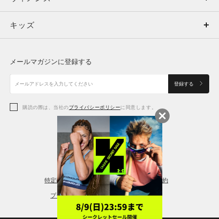
キッズ
トップス
ボトムス
キッズ
トップス
ボトムス
シューズ
シューズ
メールマガジンに登録する
ボトムス
シューズ
アクセサリー
アクセサリー
登録する
シューズ
アクセサリー
購読の際は、当社の
プライバシーポリシー
に同意します。
アクセサリー
スポーツブラ
レギンス＆タイツ
特定商取引法に基づく通販の表記
会員規約
プライバシーポリシー