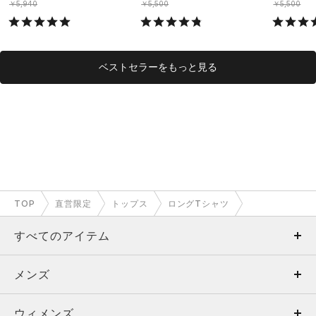
￥5,940
￥5,500
￥5,500
ベストセラーをもっと見る
TOP
直営限定
トップス
ロングTシャツ
すべてのアイテム
メンズ
メンズ
ウィメンズ
トップス
ウィメンズ