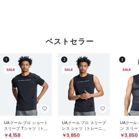
ベストセラー
1
2
3
SALE
SALE
SALE
UAクール プロ ショート
UAクール プロ スリーブ
UAクール
スリーブ Tシャツ（トレ
レス シャツ（トレーニン
ン スリー
ーニング/MEN）
グ/MEN）
（トレーニ
￥4,158
￥3,850
￥3,850