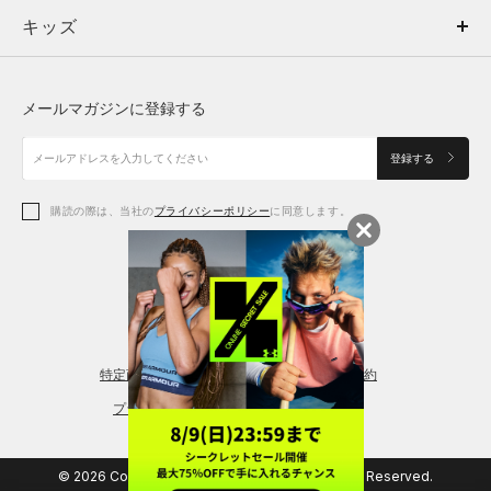
キッズ
トップス
ボトムス
キッズ
トップス
ボトムス
シューズ
シューズ
メールマガジンに登録する
ボトムス
シューズ
アクセサリー
アクセサリー
登録する
シューズ
アクセサリー
購読の際は、当社の
プライバシーポリシー
に同意します。
アクセサリー
スポーツブラ
レギンス＆タイツ
特定商取引法に基づく通販の表記
会員規約
プライバシーポリシー
© 2026 Copyright DOME Corporation. All Rights Reserved.