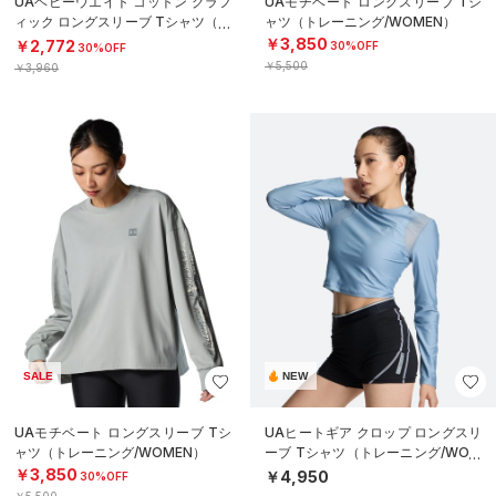
UAヘビーウエイト コットン グラフ
UAモチベート ロングスリーブ Tシ
ィック ロングスリーブ Tシャツ（ト
ャツ（トレーニング/WOMEN）
レーニング/BOYS）
￥3,850
￥2,772
30%OFF
30%OFF
￥5,500
￥3,960
SALE
NEW
UAモチベート ロングスリーブ Tシ
UAヒートギア クロップ ロングスリ
ャツ（トレーニング/WOMEN）
ーブ Tシャツ（トレーニング/WOM
EN）
￥3,850
￥4,950
30%OFF