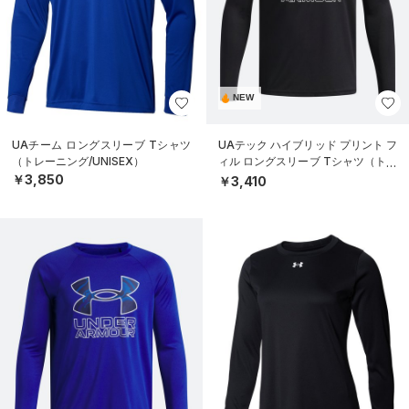
NEW
UAチーム ロングスリーブ Tシャツ
UAテック ハイブリッド プリント フ
（トレーニング/UNISEX）
ィル ロングスリーブ Tシャツ（トレ
ーニング/BOYS）
￥3,850
￥3,410