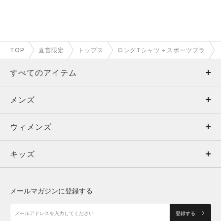
TOP
直営限定
トップス
ロングTシャツ＋スポーツブラ
すべてのアイテム
メンズ
メンズ
ウィメンズ
トップス
ウィメンズ
キッズ
トップス
ボトムス
キッズ
トップス
ボトムス
シューズ
シューズ
メールマガジンに登録する
ボトムス
シューズ
アクセサリー
アクセサリー
登録する