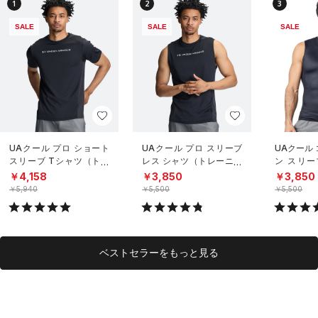
1
2
3
SALE
SALE
SALE
UAクール プロ ショート
UAクール プロ スリーブ
UAクール
スリーブ Tシャツ（トレ
レス シャツ（トレーニン
ン スリー
ーニング/MEN）
グ/MEN）
（トレーニ
￥4,158
￥3,850
￥3,850
￥5,940
￥5,500
￥5,500
ベストセラーをもっと見る