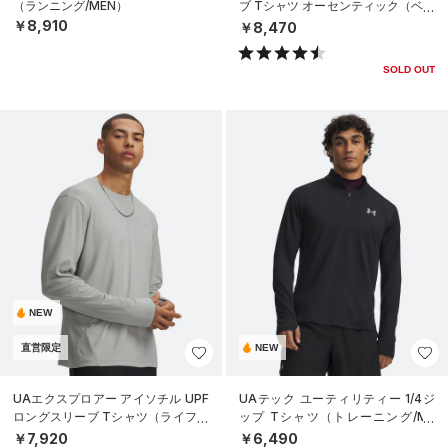
（ランニング/MEN）
ブ Tシャツ オーセンティック（ベー
スボール/MEN）
￥8,910
￥8,470
SOLD OUT
NEW
直営限定
NEW
UAエクスプロアー アイソチル UPF
UAテック ユーティリティー 1/4ジ
ロングスリーブ Tシャツ（ライフス
ップ Tシャツ（トレーニング/ME
タイル/MEN）
N）
￥7,920
￥6,490