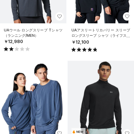
UAウール ロングスリーブ Tシャツ
UAアスリートリカバリー スリープ
（ランニング/MEN）
ロングスリーブ シャツ（ライフスタ
イル/UNISEX）
￥12,980
￥12,100
NEW