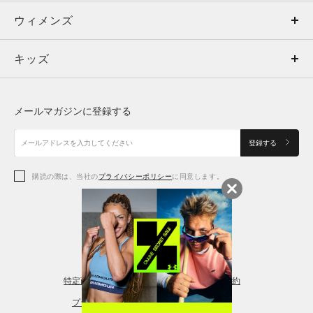
ウィメンズ
トップス
ウィメンズ
キッズ
トップス
ボトムス
キッズ
トップス
ボトムス
シューズ
シューズ
メールマガジンに登録する
ボトムス
シューズ
アクセサリー
アクセサリー
登録する
シューズ
アクセサリー
購読の際は、当社の
プライバシーポリシー
に同意します。
アクセサリー
スポーツブラ
レギンス＆タイツ
特定商取引法に基づく通販の表記
会員規約
プライバシーポリシー