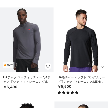
NEW
UAテック ユーティリティー 1/4ジ
UAモチベート ソフト ロングスリー
ップ Tシャツ（トレーニング/ME
ブ Tシャツ（トレーニング/MEN）
N）
￥5,500
￥6,490