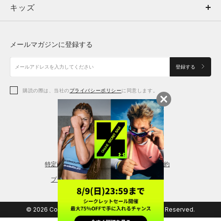
キッズ
トップス
ボトムス
キッズ
トップス
ボトムス
シューズ
シューズ
メールマガジンに登録する
ボトムス
シューズ
アクセサリー
アクセサリー
登録する
シューズ
アクセサリー
購読の際は、当社の
プライバシーポリシー
に同意します。
アクセサリー
スポーツブラ
レギンス＆タイツ
特定商取引法に基づく通販の表記
会員規約
プライバシーポリシー
© 2026 Copyright DOME Corporation. All Rights Reserved.