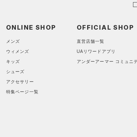
（0）
ポロシャツ
（3）
ロングTシャツ
ONLINE SHOP
OFFICIAL SHOP
（2）
パーカー&トレーナー
（11）
ジャケット
メンズ
直営店舗一覧
（1）
ジャージ
ウィメンズ
UAリワードアプリ
（0）
ベスト
キッズ
アンダーアーマー コミュニ
（2）
ダウン・コート
シューズ
（0）
スポーツブラ
アクセサリー
（0）
セットアップ
特集ページ一覧
（1）
スイムウェア
ボトムス
アクセサリー
すべてのボトムス
シューズ
すべてのアクセサリー
（3）
レギンス&タイツ