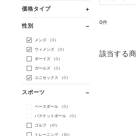
価格タイプ
0件
通常価格
（0）
性別
セール
（0）
メンズ
（0）
ウィメンズ
（0）
該当する
ボーイズ
（0）
ガールズ
（0）
ユニセックス
（0）
スポーツ
ベースボール
（0）
バスケットボール
（0）
ゴルフ
（41）
トレーニング
（10）