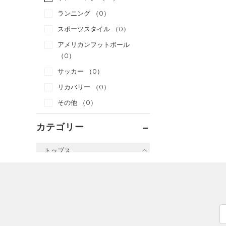
ランニング
（0）
スポーツスタイル
（0）
アメリカンフットボール
（0）
サッカー
（0）
リカバリー
（0）
その他
（0）
カテゴリー
トップス
すべてのトップス
（2）
ベースレイヤー
（61）
Tシャツ
（7）
タンクトップ