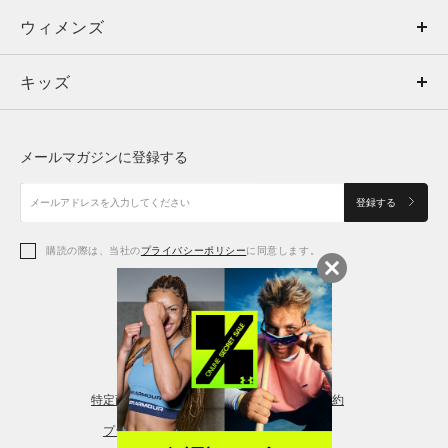
ウィメンズ
トップス
ウィメンズ
キッズ
トップス
ボトムス
キッズ
トップス
ボトムス
シューズ
シューズ
メールマガジンに登録する
ボトムス
シューズ
アクセサリー
アクセサリー
登録する
シューズ
アクセサリー
購読の際は、当社の
プライバシーポリシー
に同意します。
アクセサリー
スポーツブラ
レギンス＆タイツ
特定商取引法に基づく通販の表記
会員規約
プライバシーポリシー