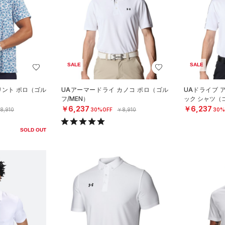
SALE
SALE
プリント ポロ（ゴル
UAアーマードライ カノコ ポロ（ゴル
UAドライブ 
フ/MEN）
ック シャツ（ゴ
￥6,237
￥6,237
8,910
30%OFF
￥8,910
30%
SOLD OUT