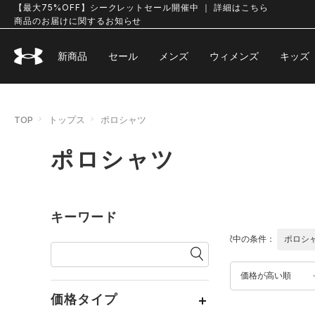
【最大75%OFF】シークレットセール開催中 ｜ 詳細はこちら
商品のお届けに関するお知らせ
新商品
セール
メンズ
ウィメンズ
キッズ
TOP
トップス
ポロシャツ
ポロシャツ
キーワード
選択中の条件：
ポロシ
価格が高い順
価格タイプ