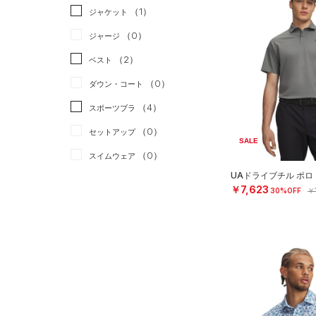
（1）
ジャケット
（0）
ジャージ
（2）
ベスト
（0）
ダウン・コート
（4）
スポーツブラ
（0）
セットアップ
SALE
（0）
スイムウェア
UAドライブチル ポロ
ボトムス
￥7,623
30%OFF
￥
アクセサリー
すべてのボトムス
シューズ
すべてのアクセサリー
（13）
レギンス&タイツ
すべてのシューズ
（3）
バックパック
（16）
ショートパンツ
サイズ
（33）
スポーツシューズ
（1）
ショルダー＆トートバッグ
（7）
パンツ(ロングパンツ)
S
カラー
（10）
スパイク
（0）
サックパック
（0）
スウェット＆フリース
M