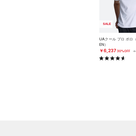
直営限定
（0）
コレクション
TRIBASE(トライベース)
（0）
イヤホン＆ヘッドホン
公式サイト限定
（0）
（0）
（1）
ウォーターボトル
プロジェクトロック
（0）
在庫残りわずか
（0）
RUSH(ラッシュ)
（0）
SALE
（4）
その他
ステフィン・カリー
（0）
ISO-CHILL(アイソチル)
（3）
UAクール プロ ポロ
アジア限定
（0）
Tech(テック)
（1）
EN）
￥6,237
30%OFF
￥
COLDGEAR ARMOUR(コール
ドギアアーマー)
（0）
HEATGEAR ARMOUR(ヒート
ギアアーマー)
（0）
STORM(ストーム)
（0）
COLDGEAR INFRARED(コー
ルドギアインフラレッド)
（0）
AUXETIC(オーゼティック)
（0）
Charged Cotton(チャージド