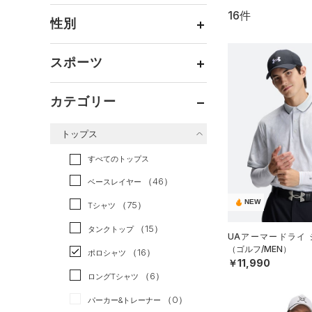
16件
通常価格
（5）
性別
セール
（11）
メンズ
（16）
スポーツ
ウィメンズ
（2）
ベースボール
（0）
ボーイズ
（0）
カテゴリー
バスケットボール
（0）
ガールズ
（0）
トップス
ゴルフ
（13）
ユニセックス
（2）
トレーニング
すべてのトップス
（3）
ランニング
（0）
（46）
ベースレイヤー
スポーツスタイル
（0）
NEW
（75）
Tシャツ
アメリカンフットボール
（15）
タンクトップ
UAアーマードライ 
（0）
（ゴルフ/MEN）
（16）
ポロシャツ
サッカー
（0）
￥11,990
（6）
ロングTシャツ
リカバリー
（0）
（0）
パーカー&トレーナー
その他
（0）