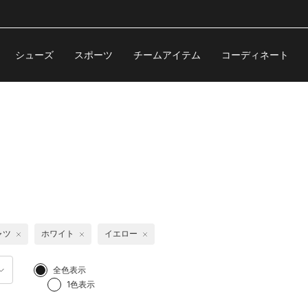
シューズ
スポーツ
チームアイテム
コーディネート
ャツ
ホワイト
イエロー
全色表示
1色表示