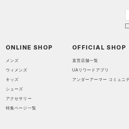
コットン)
（0）
Rival Fleece(ライバルフリー
ス)
（0）
Armour Fleece(アーマーフリ
ース)
（0）
ONLINE SHOP
OFFICIAL SHOP
メンズ
直営店舗一覧
ウィメンズ
UAリワードアプリ
キッズ
アンダーアーマー コミュニ
シューズ
アクセサリー
特集ページ一覧