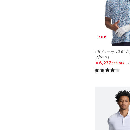
スポーツスタイルシューズ
（1）
ウェストバッグ
（4）
アンダーウェア
L
（11）
（0）
ダッフルバッグ
（0）
ブラック
スカート
ホワイト
ブラウン
グリーン
XL
（3）
サンダル
（10）
キャップ＆ビーニー
（0）
2XL
スイムウェア
（3）
3XL
ベルト
ブルー
パープル
レッド
イエロー
SALE
4XL
（19）
グローブ・手袋
5XL
UAプレーオフ3.0 
（4）
アイウェア
オレンジ
その他
フ/MEN）
￥6,237
リストバンド＆ヘッドバンド
30%OFF
￥
（2）
価格
（0）
スポーツマスク
テクノロジー
（25）
ソックス
～
円
円
（0）
ネックウォーマー
FLOW(フロー)
（0）
在庫
（1）
スリーブ
HOVR(ホバー)
（0）
在庫あり
（1）
タオル
CHARGED(チャージド)
（0）
限定
（0）
MICRO G(マイクロＧ)
ボール
（0）