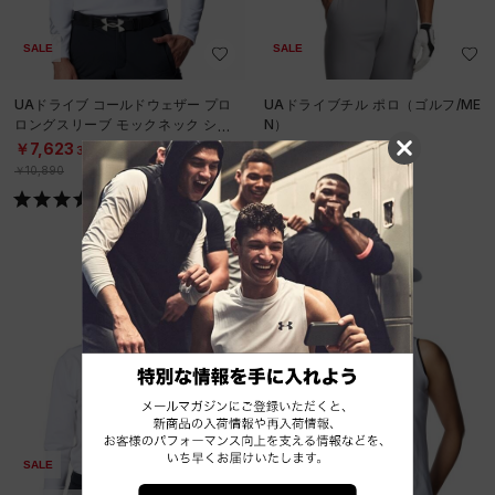
SALE
SALE
UAドライブ コールドウェザー プロ
UAドライブチル ポロ（ゴルフ/ME
ロングスリーブ モックネック シャ
N）
ツ（ゴルフ/MEN）
￥7,623
￥7,623
30%OFF
30%OFF
￥10,890
￥10,890
SALE