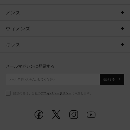
メンズ
メンズ
ウィメンズ
トップス
ウィメンズ
キッズ
トップス
ボトムス
キッズ
トップス
ボトムス
シューズ
シューズ
メールマガジンに登録する
ボトムス
シューズ
アクセサリー
アクセサリー
登録する
シューズ
アクセサリー
購読の際は、当社の
プライバシーポリシー
に同意します。
アクセサリー
スポーツブラ
レギンス＆タイツ