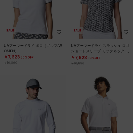
SALE
SALE
UAアーマードライ ポロ（ゴルフ/W
UAアーマードライ スラッシュ ロゴ
OMEN）
ショートスリーブ モックネック シ
ャツ（ゴルフ/WOMEN）
￥7,623
￥7,623
30%OFF
30%OFF
￥10,890
￥10,890