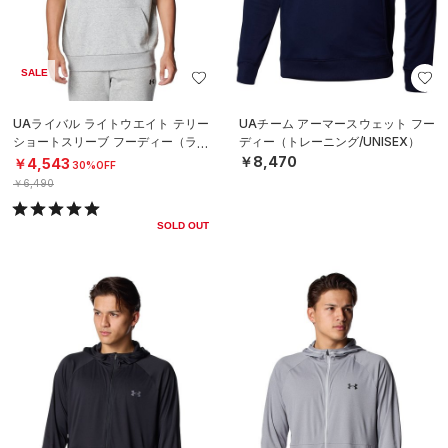
SALE
UAライバル ライトウエイト テリー
UAチーム アーマースウェット フー
ショートスリーブ フーディー（ライ
ディー（トレーニング/UNISEX）
フスタイル/MEN）
￥8,470
￥4,543
30%OFF
￥6,490
SOLD OUT