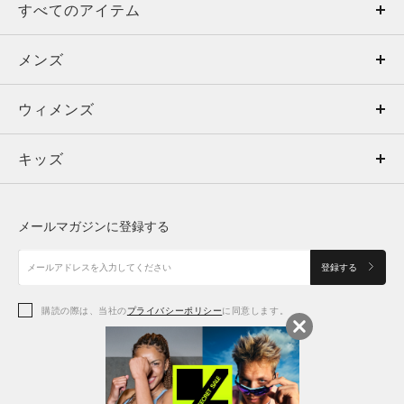
すべてのアイテム
メンズ
メンズ
ウィメンズ
トップス
ウィメンズ
キッズ
トップス
ボトムス
キッズ
トップス
ボトムス
シューズ
シューズ
メールマガジンに登録する
ボトムス
シューズ
アクセサリー
アクセサリー
登録する
シューズ
アクセサリー
購読の際は、当社の
プライバシーポリシー
に同意します。
アクセサリー
スポーツブラ