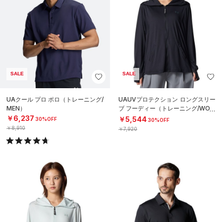
SALE
SALE
UAクール プロ ポロ（トレーニング/
UAUVプロテクション ロングスリー
MEN）
ブ フーディー（トレーニング/WOM
EN）
￥6,237
￥5,544
30%OFF
30%OFF
￥8,910
￥7,920