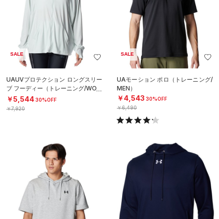
SALE
SALE
UAUVプロテクション ロングスリー
UAモーション ポロ（トレーニング/
ブ フーディー（トレーニング/WOM
MEN）
EN）
￥4,543
￥5,544
30%OFF
30%OFF
￥6,490
￥7,920