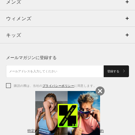
メンズ
メンズ
ウィメンズ
トップス
ウィメンズ
キッズ
トップス
ボトムス
キッズ
トップス
ボトムス
シューズ
シューズ
メールマガジンに登録する
ボトムス
シューズ
アクセサリー
アクセサリー
登録する
シューズ
アクセサリー
購読の際は、当社の
プライバシーポリシー
に同意します。
アクセサリー
スポーツブラ
レギンス＆タイツ
特定商取引法に基づく通販の表記
会員規約