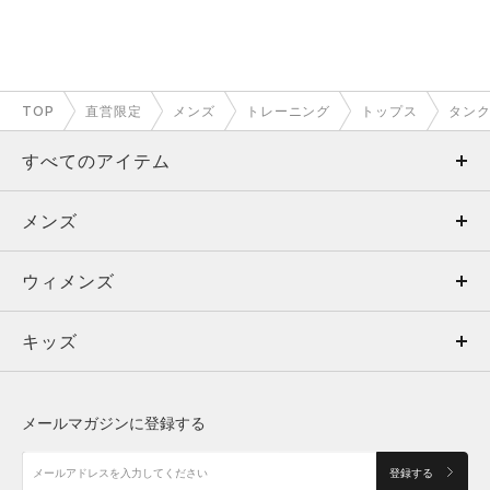
TOP
直営限定
メンズ
トレーニング
トップス
タン
すべてのアイテム
メンズ
メンズ
ウィメンズ
トップス
ウィメンズ
キッズ
トップス
ボトムス
キッズ
トップス
ボトムス
シューズ
シューズ
メールマガジンに登録する
ボトムス
シューズ
アクセサリー
アクセサリー
登録する