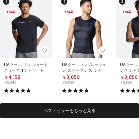
1
2
3
SALE
SALE
SALE
UAクール プロ ショート
UAクール コンプレッショ
UAクール
スリーブ Tシャツ（トレ
ン スリーブレス シャツ
レス シャ
ーニング/MEN）
（トレーニング/MEN）
グ/MEN）
￥4,158
￥3,850
￥3,850
￥5,940
￥5,500
￥5,500
ベストセラーをもっと見る