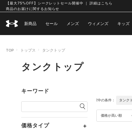
【最大75%OFF】シークレットセール開催中 ｜ 詳細はこちら
商品のお届けに関するお知らせ
新商品
セール
メンズ
ウィメンズ
キッズ
TOP
トップス
タンクトップ
タンクトップ
キーワード
選択中の条件：
タンク
価格が高い順
価格タイプ