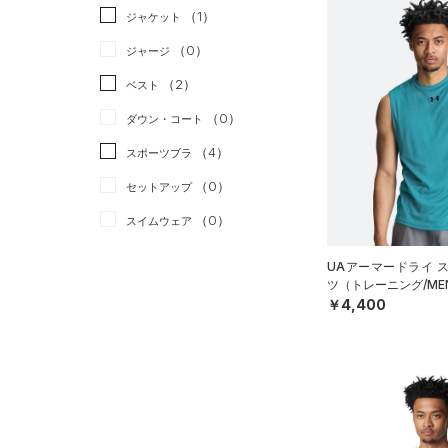
（1）
ジャケット
（0）
ジャージ
（2）
ベスト
（0）
ダウン・コート
（4）
スポーツブラ
（0）
セットアップ
（0）
スイムウェア
ボトムス
UAアーマードライ 
ツ（トレーニング/ME
アクセサリー
すべてのボトムス
￥4,400
シューズ
すべてのアクセサリー
（13）
レギンス&タイツ
すべてのシューズ
（3）
バックパック
（16）
ショートパンツ
サイズ
（33）
スポーツシューズ
（1）
ショルダー＆トートバッグ
（7）
パンツ(ロングパンツ)
YXS(120cm)
カラー
（10）
スパイク
（0）
サックパック
（0）
スウェット＆フリース
YS(130cm)