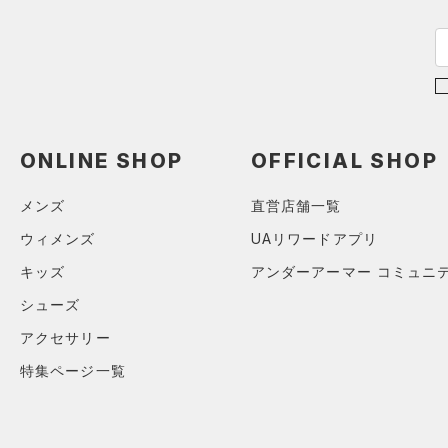
コットン)
（1）
Rival Fleece(ライバルフリー
ス)
（0）
Armour Fleece(アーマーフリ
ース)
（0）
ONLINE SHOP
OFFICIAL SHOP
メンズ
直営店舗一覧
ウィメンズ
UAリワードアプリ
キッズ
アンダーアーマー コミュニ
シューズ
アクセサリー
特集ページ一覧