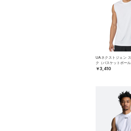
スポーツスタイルシューズ
（1）
ウェストバッグ
（4）
アンダーウェア
YM(140cm)
（11）
（0）
ダッフルバッグ
（0）
ブラック
スカート
ホワイト
ブラウン
グリーン
YL(150cm)
（3）
サンダル
（10）
キャップ＆ビーニー
（0）
YXL(160cm)
スイムウェア
（3）
S
ベルト
ブルー
パープル
レッド
イエロー
M
（19）
グローブ・手袋
L
（4）
アイウェア
オレンジ
その他
UAネクストジェン 
XL
ク（バスケットボール/
リストバンド＆ヘッドバンド
￥3,410
（2）
2XL
価格
3XL
（0）
スポーツマスク
4XL
テクノロジー
（25）
ソックス
～
円
円
5XL
（0）
ネックウォーマー
FLOW(フロー)
（0）
在庫
（1）
スリーブ
HOVR(ホバー)
（0）
在庫あり
（1）
タオル
CHARGED(チャージド)
（0）
限定
（0）
MICRO G(マイクロＧ)
ボール
（0）