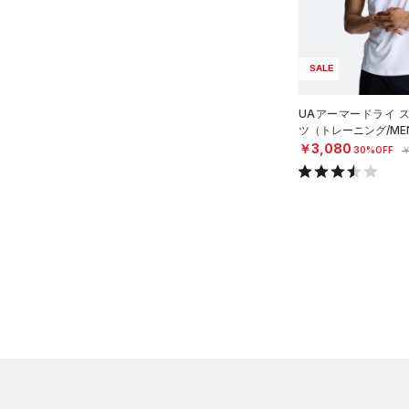
直営限定
（0）
コレクション
TRIBASE(トライベース)
（0）
イヤホン＆ヘッドホン
公式サイト限定
（0）
（0）
（1）
ウォーターボトル
プロジェクトロック
（0）
在庫残りわずか
（0）
SALE
RUSH(ラッシュ)
（0）
（4）
その他
ステフィン・カリー
（1）
ISO-CHILL(アイソチル)
（0）
UAアーマードライ 
アジア限定
（0）
Tech(テック)
（2）
ツ（トレーニング/ME
￥3,080
30%OFF
￥
COLDGEAR ARMOUR(コール
ドギアアーマー)
（0）
HEATGEAR ARMOUR(ヒート
ギアアーマー)
（0）
STORM(ストーム)
（0）
COLDGEAR INFRARED(コー
ルドギアインフラレッド)
（0）
AUXETIC(オーゼティック)
（0）
Charged Cotton(チャージド