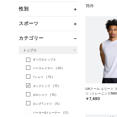
15件
通常価格
（9）
性別
セール
（6）
メンズ
（14）
スポーツ
ウィメンズ
（2）
ベースボール
（0）
ボーイズ
（0）
カテゴリー
バスケットボール
（2）
ガールズ
（0）
トップス
ゴルフ
（0）
ユニセックス
（1）
トレーニング
すべてのトップス
（10）
ランニング
（2）
（46）
ベースレイヤー
スポーツスタイル
（1）
（75）
Tシャツ
アメリカンフットボール
（15）
タンクトップ
UAクール エリート 
（0）
ツ（トレーニング/ME
（16）
ポロシャツ
サッカー
（0）
￥7,480
（6）
ロングTシャツ
リカバリー
（0）
（0）
パーカー&トレーナー
その他
（0）