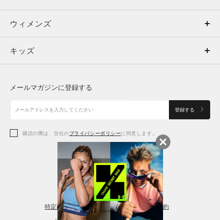
ウィメンズ
トップス
ウィメンズ
キッズ
トップス
ボトムス
キッズ
トップス
ボトムス
シューズ
シューズ
メールマガジンに登録する
ボトムス
シューズ
アクセサリー
アクセサリー
登録する
シューズ
アクセサリー
購読の際は、当社の
プライバシーポリシー
に同意します。
アクセサリー
スポーツブラ
レギンス＆タイツ
特定商取引法に基づく通販の表記
会員規約