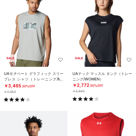
SALE
SALE
UAモチベート グラフィック スリー
UAテック マッスル タンク（トレー
ブレス シャツ（トレーニング/ME
ニング/WOMEN）
N）
￥2,772
￥3,465
30%OFF
30%OFF
￥3,960
￥4,950