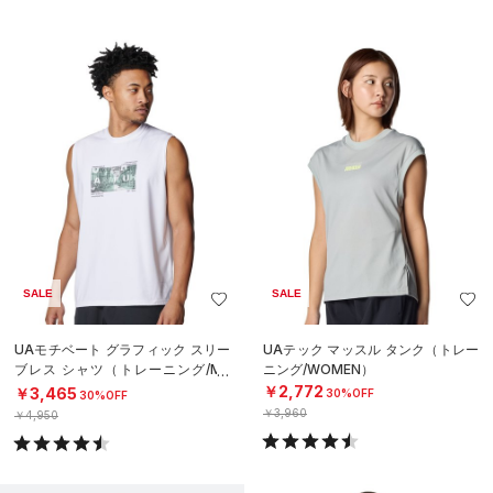
SALE
SALE
UAモチベート グラフィック スリー
UAテック マッスル タンク（トレー
ブレス シャツ（トレーニング/ME
ニング/WOMEN）
N）
￥2,772
￥3,465
30%OFF
30%OFF
￥3,960
￥4,950