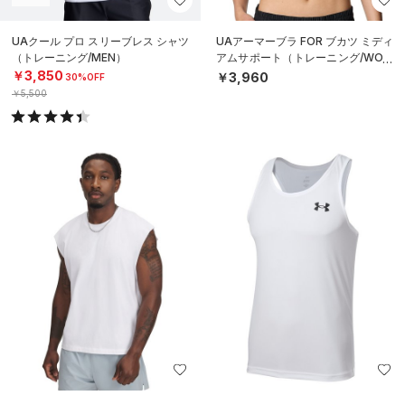
UAクール プロ スリーブレス シャツ
UAアーマーブラ FOR ブカツ ミディ
（トレーニング/MEN）
アムサポート（トレーニング/WOM
EN）
￥3,850
￥3,960
30%OFF
￥5,500