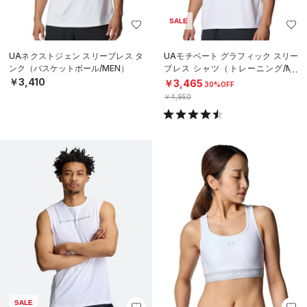
SALE
UAネクストジェン スリーブレス タ
UAモチベート グラフィック スリー
ンク（バスケットボール/MEN）
ブレス シャツ（トレーニング/ME
N）
￥3,410
￥3,465
30%OFF
￥4,950
SALE