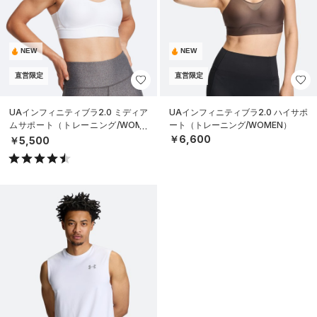
NEW
NEW
直営限定
直営限定
UAインフィニティブラ2.0 ミディア
UAインフィニティブラ2.0 ハイサポ
ムサポート（トレーニング/WOME
ート（トレーニング/WOMEN）
N）
￥6,600
￥5,500