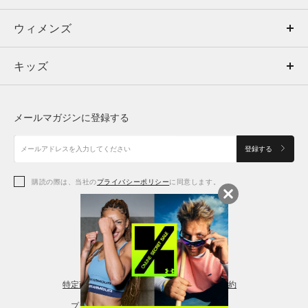
ウィメンズ
トップス
ウィメンズ
キッズ
トップス
ボトムス
キッズ
トップス
ボトムス
シューズ
シューズ
メールマガジンに登録する
ボトムス
シューズ
アクセサリー
アクセサリー
登録する
シューズ
アクセサリー
購読の際は、当社の
プライバシーポリシー
に同意します。
アクセサリー
スポーツブラ
レギンス＆タイツ
特定商取引法に基づく通販の表記
会員規約
プライバシーポリシー