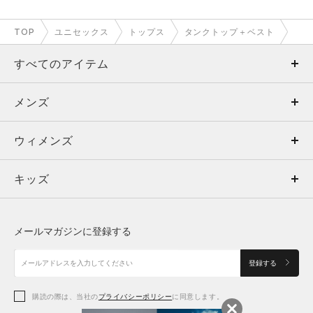
TOP
ユニセックス
トップス
タンクトップ＋ベスト
すべてのアイテム
メンズ
メンズ
ウィメンズ
トップス
ウィメンズ
キッズ
トップス
ボトムス
キッズ
トップス
ボトムス
シューズ
シューズ
メールマガジンに登録する
ボトムス
シューズ
アクセサリー
アクセサリー
登録する
シューズ
アクセサリー
購読の際は、当社の
プライバシーポリシー
に同意します。