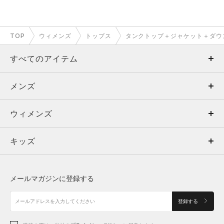
TOP
ウィメンズ
トップス
タンクトップ＋ジャケット＋ダウ
すべてのアイテム
メンズ
メンズ
ウィメンズ
トップス
ウィメンズ
キッズ
トップス
ボトムス
キッズ
トップス
ボトムス
シューズ
シューズ
メールマガジンに登録する
ボトムス
シューズ
アクセサリー
アクセサリー
登録する