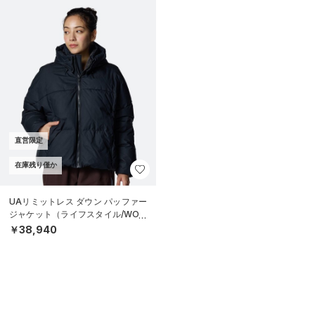
直営限定
在庫残り僅か
UAリミットレス ダウン パッファー
ジャケット（ライフスタイル/WOM
EN）
￥38,940