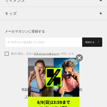
ウィメンズ
トップス
ウィメンズ
キッズ
トップス
ボトムス
キッズ
トップス
ボトムス
シューズ
シューズ
メールマガジンに登録する
ボトムス
シューズ
アクセサリー
アクセサリー
登録する
シューズ
アクセサリー
購読の際は、当社の
プライバシーポリシー
に同意します。
アクセサリー
スポーツブラ
レギンス＆タイツ
特定商取引法に基づく通販の表記
会員規約
プライバシーポリシー