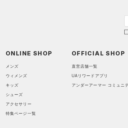
ス)
（0）
Armour Fleece(アーマーフリ
ース)
（0）
在庫
在庫あり
限定
ONLINE SHOP
OFFICIAL SHOP
直営限定
（0）
コレクション
メンズ
直営店舗一覧
公式サイト限定
（0）
ウィメンズ
UAリワードアプリ
プロジェクトロック
（0）
在庫残りわずか
（0）
キッズ
アンダーアーマー コミュニ
ステフィン・カリー
（5）
シューズ
アジア限定
（0）
アクセサリー
特集ページ一覧