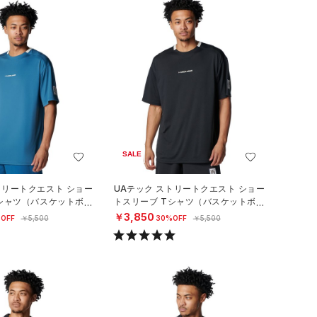
SALE
トリートクエスト ショー
UAテック ストリートクエスト ショー
Tシャツ（バスケットボー
トスリーブ Tシャツ（バスケットボー
ル/MEN）
￥3,850
OFF
￥5,500
30%OFF
￥5,500