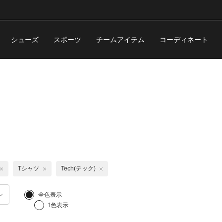
シューズ
スポーツ
チームアイテム
コーディネート
Tシャツ
Tech(テック)
全色表示
1色表示