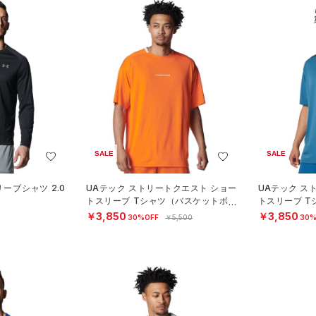
SALE
SALE
ーブシャツ 2.0
UAテック ストリートクエスト ショー
UAテック ス
）
トスリーブ Tシャツ（バスケットボー
トスリーブ 
ル/MEN）
ル/MEN）
￥3,850
￥3,850
30%OFF
￥5,500
30%