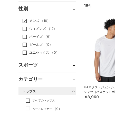
16件
通常価格
（5）
性別
セール
（11）
メンズ
（16）
ウィメンズ
（17）
ボーイズ
（6）
ガールズ
（0）
ユニセックス
（0）
スポーツ
ベースボール
（0）
カテゴリー
バスケットボール
（15）
UAネクストジェン シ
トップス
シャツ（バスケットボー
ゴルフ
（0）
￥3,960
トレーニング
すべてのトップス
（1）
ランニング
（0）
（0）
ベースレイヤー