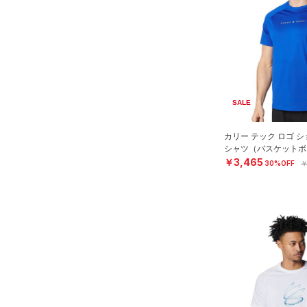
アクセサリー
すべてのボトムス
シューズ
すべてのアクセサリー
（0）
レギンス&タイツ
すべてのシューズ
（0）
バックパック
（2）
ショートパンツ
サイズ
（0）
スポーツシューズ
ショルダー＆トートバッグ
（0）
パンツ(ロングパンツ)
（0）
YXS(120cm)
カラー
（0）
スパイク
（0）
スウェット＆フリース
SALE
YS(130cm)
（0）
サックパック
スポーツスタイルシューズ
（0）
アンダーウェア
YM(140cm)
（0）
価格
（0）
ウェストバッグ
カリー テック ロゴ 
（0）
ブラック
スカート
ホワイト
ブラウン
グリーン
シャツ（バスケットボー
YL(150cm)
（0）
サンダル
（0）
ダッフルバッグ
￥3,465
30%OFF
￥
（0）
テクノロジー
YXL(160cm)
スイムウェア
（0）
キャップ＆ビーニー
～
円
円
XS
ブルー
パープル
レッド
イエロー
（0）
FLOW(フロー)
（0）
ベルト
S
HOVR(ホバー)
（0）
（0）
グローブ・手袋
M
オレンジ
その他
CHARGED(チャージド)
（0）
（0）
アイウェア
L
MICRO G(マイクロＧ)
（0）
リストバンド＆ヘッドバンド
XL
（0）
TRIBASE(トライベース)
2XL
（0）