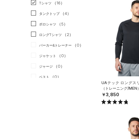
スポーツスタイル
（0）
（16）
Tシャツ
アメリカンフットボール
（4）
タンクトップ
（0）
（5）
ポロシャツ
サッカー
（0）
（2）
ロングTシャツ
リカバリー
（0）
（0）
パーカー&トレーナー
その他
（0）
（0）
ジャケット
（0）
ジャージ
（0）
ベスト
UAテック ロングスリ
（0）
ダウン・コート
（トレーニング/MEN
￥3,850
（0）
スポーツブラ
（0）
セットアップ
（0）
スイムウェア
ボトムス