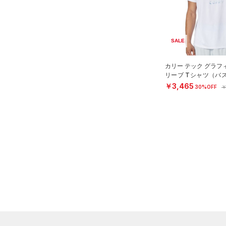
（0）
スポーツマスク
3XL
RUSH(ラッシュ)
（6）
（0）
ソックス
4XL
ISO-CHILL(アイソチル)
（2）
5XL
（0）
ネックウォーマー
SALE
Tech(テック)
（16）
6XL
（0）
スリーブ
COLDGEAR ARMOUR(コール
カリー テック グラフ
（0）
ドギアアーマー)
タオル
（0）
リーブ Tシャツ（バ
EN）
￥3,465
30%OFF
￥
HEATGEAR ARMOUR(ヒート
（0）
ボール
ギアアーマー)
（3）
（0）
イヤホン＆ヘッドホン
STORM(ストーム)
（0）
（0）
ウォーターボトル
COLDGEAR INFRARED(コー
（0）
その他
ルドギアインフラレッド)
（0）
AUXETIC(オーゼティック)
（0）
Charged Cotton(チャージド
コットン)
（3）
Rival Fleece(ライバルフリー