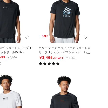
SALE
ロゴ ショートスリーブ T
カリー テック グラフィック ショートス
ットボール/MEN）
リーブ Tシャツ（バスケットボール/M
EN）
￥3,465
OFF
￥4,950
30%OFF
￥4,950