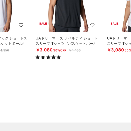
SALE
SALE
ィック ショートス
UAドリーマーズ ノベルティ ショート
UAドリーマー
スケットボール/M
スリーブ Tシャツ（バスケットボール/
スリーブ Tシ
MEN）
MEN）
￥3,080
￥3,080
4,950
30%OFF
￥4,400
30%